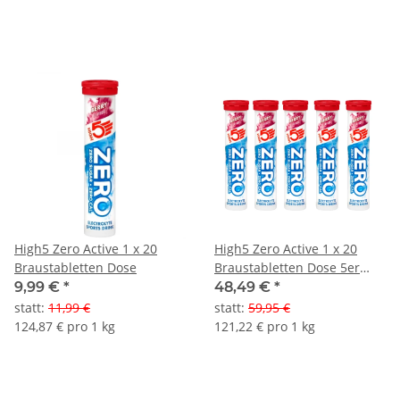
High5 Zero Active 1 x 20
High5 Zero Active 1 x 20
Braustabletten Dose
Braustabletten Dose 5er
Pack
9,99 €
*
48,49 €
*
statt
:
11,99 €
statt
:
59,95 €
124,87 € pro 1 kg
121,22 € pro 1 kg