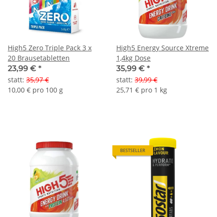
High5 Zero Triple Pack 3 x
High5 Energy Source Xtreme
20 Brausetabletten
1,4kg Dose
23,99 €
*
35,99 €
*
statt
:
35,97 €
statt
:
39,99 €
10,00 € pro 100 g
25,71 € pro 1 kg
BESTSELLER