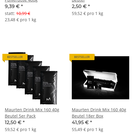
9,39 €
*
2,50 €
*
statt
:
10,99 €
59,52 € pro 1 kg
23,48 € pro 1 kg
BESTSELLER
BESTSELLER
Maurten Drink Mix 160 40g
Maurten Drink Mix 160 40g
Beutel 5er Pack
Beutel 18er Box
12,50 €
*
41,95 €
*
59,52 € pro 1 kg
55,49 € pro 1 kg