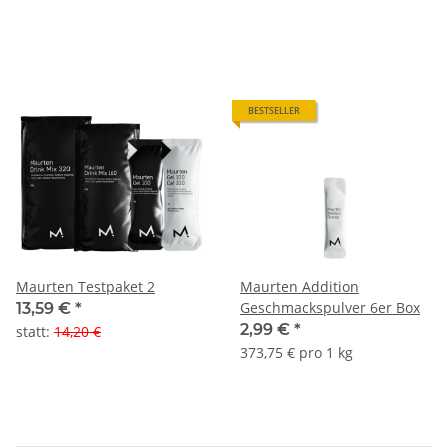
BESTSELLER
Maurten Testpaket 2
Maurten Addition
Geschmackspulver 6er Box
13,59 €
*
2,99 €
*
statt
:
14,20 €
373,75 € pro 1 kg