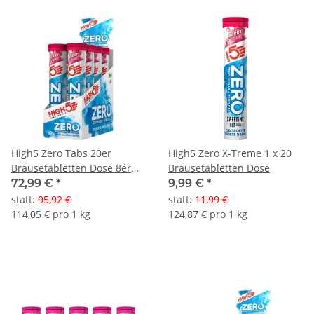
High5 Zero Tabs 20er
High5 Zero X-Treme 1 x 20
Brausetabletten Dose 8ér
Brausetabletten Dose
Pack
72,99 €
*
9,99 €
*
statt
:
95,92 €
statt
:
11,99 €
114,05 € pro 1 kg
124,87 € pro 1 kg