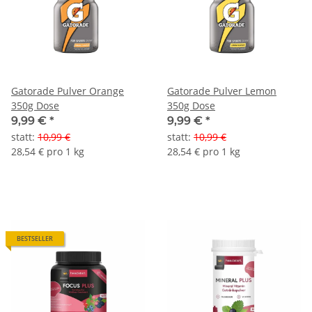
Gatorade Pulver Orange
Gatorade Pulver Lemon
350g Dose
350g Dose
9,99 €
*
9,99 €
*
statt
:
10,99 €
statt
:
10,99 €
28,54 € pro 1 kg
28,54 € pro 1 kg
BESTSELLER