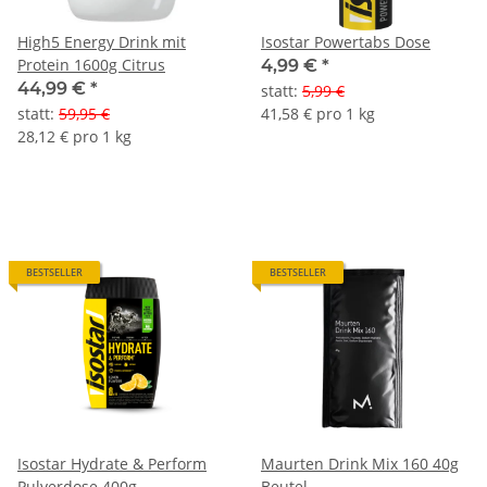
High5 Energy Drink mit
Isostar Powertabs Dose
Protein 1600g Citrus
4,99 €
*
44,99 €
*
statt
:
5,99 €
statt
:
59,95 €
41,58 € pro 1 kg
28,12 € pro 1 kg
BESTSELLER
BESTSELLER
Isostar Hydrate & Perform
Maurten Drink Mix 160 40g
Pulverdose 400g
Beutel