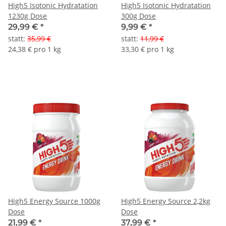
High5 Isotonic Hydratation
High5 Isotonic Hydratation
1230g Dose
300g Dose
29,99 €
*
9,99 €
*
statt
:
35,99 €
statt
:
11,99 €
24,38 € pro 1 kg
33,30 € pro 1 kg
High5 Energy Source 1000g
High5 Energy Source 2,2kg
Dose
Dose
21,99 €
*
37,99 €
*