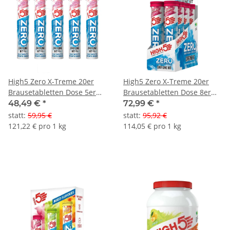
High5 Zero X-Treme 20er
High5 Zero X-Treme 20er
Brausetabletten Dose 5er
Brausetabletten Dose 8er
Pack
Pack
48,49 €
*
72,99 €
*
statt
:
59,95 €
statt
:
95,92 €
121,22 € pro 1 kg
114,05 € pro 1 kg