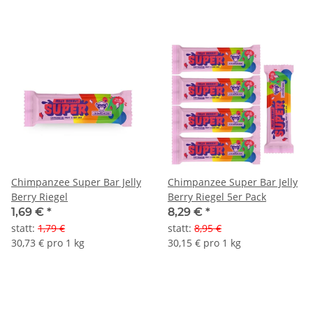
Chimpanzee Super Bar Jelly
Chimpanzee Super Bar Jelly
Berry Riegel
Berry Riegel 5er Pack
1,69 €
*
8,29 €
*
statt
:
1,79 €
statt
:
8,95 €
30,73 € pro 1 kg
30,15 € pro 1 kg