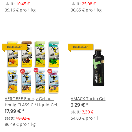
statt
:
10,45 €
statt
:
25,08 €
39,16 € pro 1 kg
36,65 € pro 1 kg
BESTSELLER
BESTSELLER
AEROBEE Energy Gel aus
AMACX Turbo Gel
Honig CLASSIC / Liquid Gel
3,29 €
*
Testpaket 8 teilig
17,99 €
*
statt
:
3,39 €
statt
:
19,92 €
54,83 € pro 1 l
86,49 € pro 1 kg