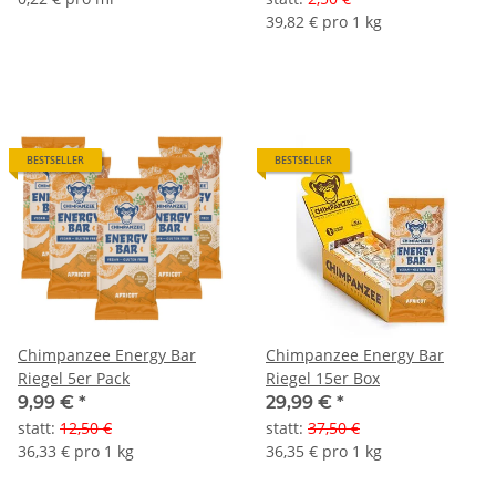
39,82 € pro 1 kg
BESTSELLER
BESTSELLER
Chimpanzee Energy Bar
Chimpanzee Energy Bar
Riegel 5er Pack
Riegel 15er Box
9,99 €
*
29,99 €
*
statt
:
12,50 €
statt
:
37,50 €
36,33 € pro 1 kg
36,35 € pro 1 kg