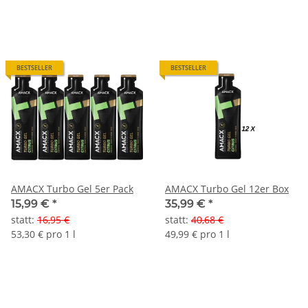
BESTSELLER
BESTSELLER
AMACX Turbo Gel 5er Pack
AMACX Turbo Gel 12er Box
15,99 €
*
35,99 €
*
statt
:
16,95 €
statt
:
40,68 €
53,30 € pro 1 l
49,99 € pro 1 l