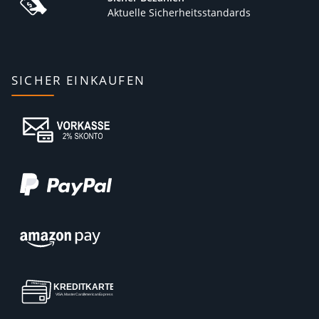
Zusatzstoffe und Konservierungsmittel.
Aktuelle Sicherheitsstandards
Wer sollte vegetarische
Nahrungsergänzungsmittel
einnehmen?
SICHER EINKAUFEN
Vegetarische Nahrungsergänzungsmittel sind nicht nur für
Vegetarier geeignet. Auch Menschen, die ihren
Fleischkonsum reduzieren möchten oder aus
gesundheitlichen Gründen bestimmte Nährstoffe ergänzen
müssen, können von ihnen profitieren. Sie sind ideal für alle,
die ihre Gesundheit unterstützen, ihre sportliche Leistung
verbessern oder spezifische gesundheitliche Ziele wie
Muskelaufbau oder Gewichtsverlust erreichen möchten.
Unser Sortiment bei PB-Shop
Im PB-Shop kannst Du eine Vielzahl an
vegetarischen
Nahrungsergänzungsmitteln kaufen
. Unsere Produktauswahl
umfasst Marken wie Weider, die für ihre hochwertigen und
effektiven Produkte bekannt sind. Mit unserem 24-Stunden-