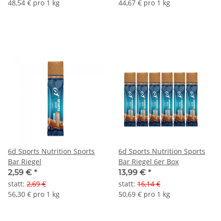
48,54 € pro 1 kg
44,67 € pro 1 kg
6d Sports Nutrition Sports
6d Sports Nutrition Sports
Bar Riegel
Bar Riegel 6er Box
2,59 €
*
13,99 €
*
statt
:
2,69 €
statt
:
16,14 €
56,30 € pro 1 kg
50,69 € pro 1 kg