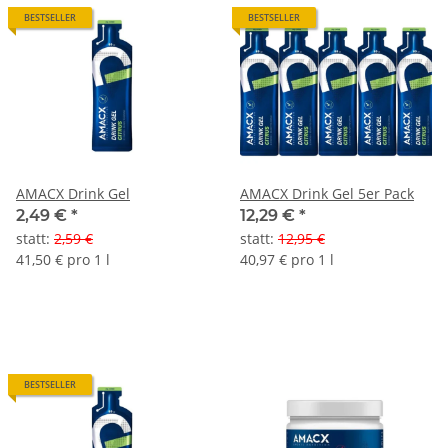
BESTSELLER
BESTSELLER
AMACX Drink Gel
AMACX Drink Gel 5er Pack
2,49 €
*
12,29 €
*
statt
:
2,59 €
statt
:
12,95 €
41,50 € pro 1 l
40,97 € pro 1 l
BESTSELLER