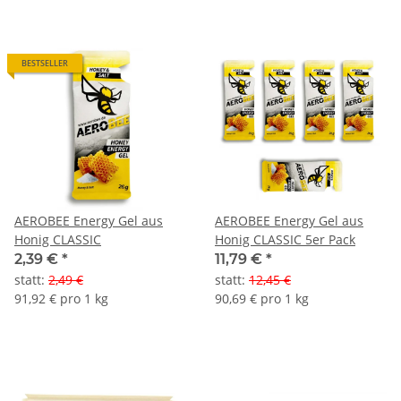
BESTSELLER
AEROBEE Energy Gel aus
AEROBEE Energy Gel aus
Honig CLASSIC
Honig CLASSIC 5er Pack
2,39 €
*
11,79 €
*
statt
:
2,49 €
statt
:
12,45 €
91,92 € pro 1 kg
90,69 € pro 1 kg