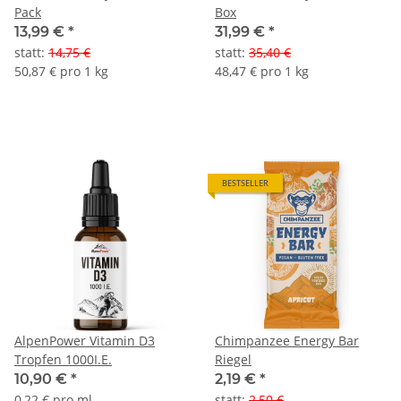
Pack
Box
13,99 €
*
31,99 €
*
statt
:
14,75 €
statt
:
35,40 €
50,87 € pro 1 kg
48,47 € pro 1 kg
BESTSELLER
AlpenPower Vitamin D3
Chimpanzee Energy Bar
Tropfen 1000I.E.
Riegel
10,90 €
*
2,19 €
*
0,22 € pro ml
statt
:
2,50 €