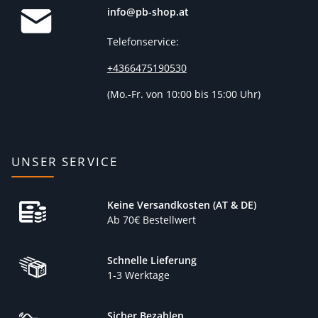
Protein Riegel
info@pb-shop.at
Unsere Protein Riegel, wie beispielsweise der
Protein 39
Eiweißriegel
, sind ideal für alle, die eine schnelle
Telefonservice:
Proteinquelle nach dem Training oder als Snack
+4366475190530
zwischendurch suchen. Diese Riegel sind nicht nur lecker,
sondern auch reich an wichtigen Nährstoffen.
(
Mo.-Fr. von 10:00 bis 15:00 Uhr)
Omega-3-Fettsäuren
Unsere Omega-3-Präparate aus pflanzlichen Quellen wie
Algenöl sind perfekt für Vegetarier, die auf eine ausreichende
UNSER SERVICE
Zufuhr dieser essentiellen Fettsäuren achten möchten.
Besonderheiten und Qualität
Keine Versandkosten (AT & DE)
unserer Produkte
Ab 70€ Bestellwert
Unsere
vegetarischen Nahrungsergänzungsmittel
zeichnen
sich durch höchste Qualität und Reinheit aus. Wir verwenden
Schnelle Lieferung
nur sorgfältig ausgewählte Zutaten, die regelmäßig auf ihre
1-3 Werktage
Wirksamkeit und Sicherheit geprüft werden. Zudem
verzichten wir in unseren Produkten auf künstliche
Sicher Bezahlen