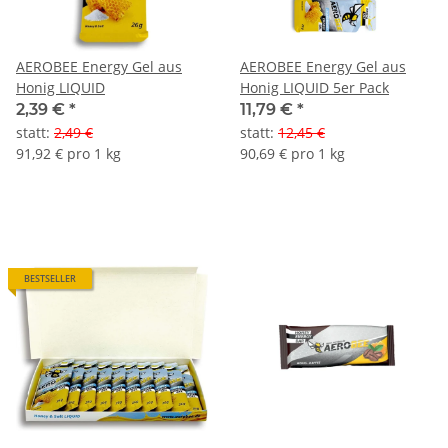
AEROBEE Energy Gel aus
AEROBEE Energy Gel aus
Honig LIQUID
Honig LIQUID 5er Pack
2,39 €
*
11,79 €
*
statt
:
2,49 €
statt
:
12,45 €
91,92 € pro 1 kg
90,69 € pro 1 kg
BESTSELLER