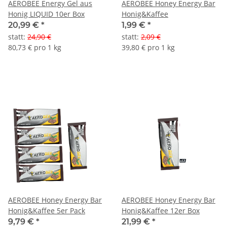
AEROBEE Energy Gel aus
AEROBEE Honey Energy Bar
Honig LIQUID 10er Box
Honig&Kaffee
20,99 €
*
1,99 €
*
statt
:
24,90 €
statt
:
2,09 €
80,73 € pro 1 kg
39,80 € pro 1 kg
AEROBEE Honey Energy Bar
AEROBEE Honey Energy Bar
Honig&Kaffee 5er Pack
Honig&Kaffee 12er Box
9,79 €
*
21,99 €
*