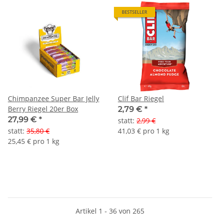
BESTSELLER
Chimpanzee Super Bar Jelly
Clif Bar Riegel
Berry Riegel 20er Box
2,79 €
*
27,99 €
*
statt
:
2,99 €
statt
:
35,80 €
41,03 € pro 1 kg
25,45 € pro 1 kg
Artikel 1 - 36 von 265