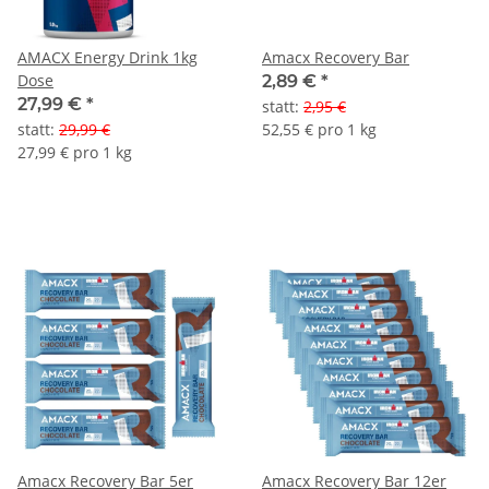
AMACX Energy Drink 1kg
Amacx Recovery Bar
Dose
2,89 €
*
27,99 €
*
statt
:
2,95 €
statt
:
29,99 €
52,55 € pro 1 kg
27,99 € pro 1 kg
Amacx Recovery Bar 5er
Amacx Recovery Bar 12er