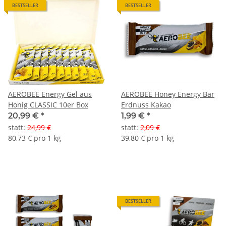
BESTSELLER
BESTSELLER
AEROBEE Energy Gel aus
AEROBEE Honey Energy Bar
Honig CLASSIC 10er Box
Erdnuss Kakao
20,99 €
*
1,99 €
*
statt
:
24,99 €
statt
:
2,09 €
80,73 € pro 1 kg
39,80 € pro 1 kg
BESTSELLER