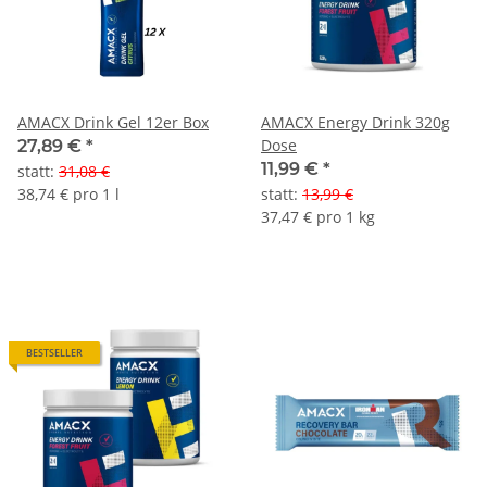
AMACX Drink Gel 12er Box
AMACX Energy Drink 320g
Dose
27,89 €
*
11,99 €
*
statt
:
31,08 €
38,74 € pro 1 l
statt
:
13,99 €
37,47 € pro 1 kg
BESTSELLER