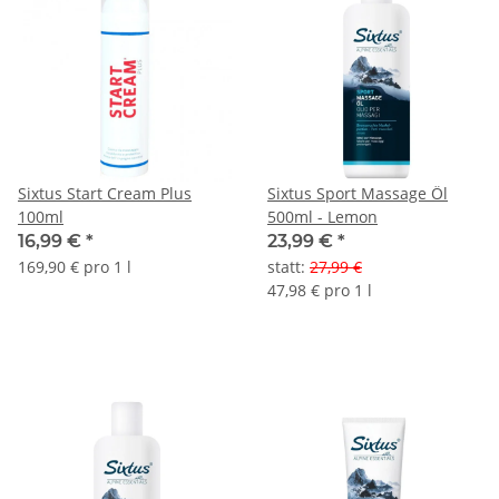
Sixtus Start Cream Plus
Sixtus Sport Massage Öl
100ml
500ml - Lemon
16,99 €
*
23,99 €
*
169,90 € pro 1 l
statt
:
27,99 €
47,98 € pro 1 l