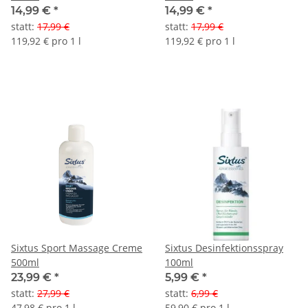
14,99 €
*
14,99 €
*
statt
:
17,99 €
statt
:
17,99 €
119,92 € pro 1 l
119,92 € pro 1 l
Sixtus Sport Massage Creme
Sixtus Desinfektionsspray
500ml
100ml
23,99 €
*
5,99 €
*
statt
:
27,99 €
statt
:
6,99 €
47,98 € pro 1 l
59,90 € pro 1 l