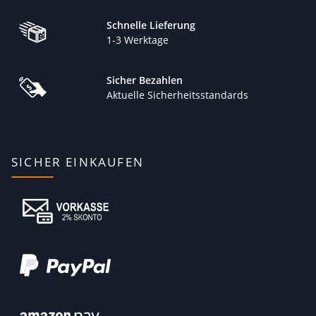
häufig in die Pedale, kommt es in der Regel zu Sitzproblemen.
Hier unterstützt dich die Gesäßcreme optimal. Sie schützt
Schnelle Lieferung
nicht nur vor dem Wundreiben. Bei mehrmaliger Anwendung
1-3 Werktage
merkst du schnell, wie elastisch deine Haut sich anfühlt.
Deshalb gehört die Gesäßcreme ebenso zu deiner optimalen
Sicher Bezahlen
Körperpflege wie das Fußbalsam oder das Start Öl.
Aktuelle Sicherheitsstandards
Das Sport Start Öl ist dein idealer Begleiter, bei all deinen
sportlichen Aktivitäten. Denn hiermit beugst du nicht nur
Muskelbeschwerden vor. Die erwärmende Wirkung des Öls
trägt dazu bei, dass du für einen Triathlon ebenso vorbereitet
SICHER EINKAUFEN
bist wie für jede andere sportliche Aktivität.
Hautpflege für den Sport: Was
kannst du von den Produkten
erwarten?
Die nachhaltigen Produkte des Unternehmens sorgen bei all
deinen sportlichen Betätigungen für eine gute Durchblutung.
Deine Haut ist elastisch und fühlt sich auch noch großer
körperlicher Anstrengung immer noch elastisch an.