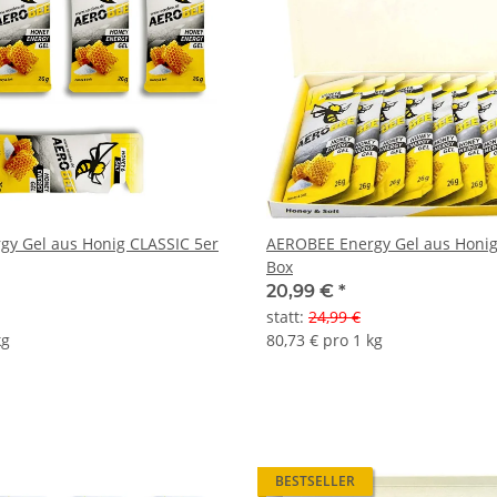
y Gel aus Honig CLASSIC 5er
AEROBEE Energy Gel aus Honig
Box
20,99 €
*
statt
:
24,99 €
kg
80,73 € pro 1 kg
BESTSELLER