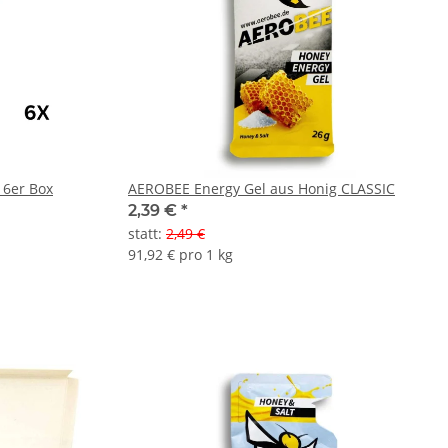
 6er Box
AEROBEE Energy Gel aus Honig CLASSIC
2,39 €
*
statt
:
2,49 €
91,92 € pro 1 kg