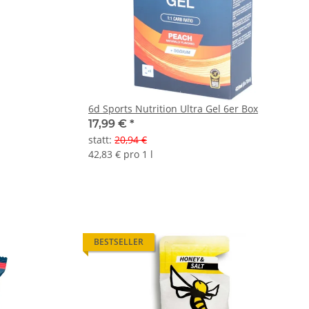
6d Sports Nutrition Ultra Gel 6er Box
17,99 €
*
statt
:
20,94 €
42,83 € pro 1 l
BESTSELLER