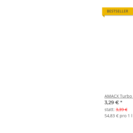
BESTSELLER
AMACX Turbo 
3,29 €
*
statt
:
3,39 €
54,83 € pro 1 l