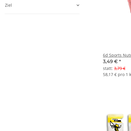
Ziel
6d Sports Nut
3,49 €
*
statt
:
3,79 €
58,17 € pro 1 