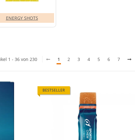
ENERGY SHOTS
ikel 1 - 36 von 230
1
2
3
4
5
6
7
BESTSELLER