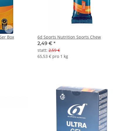
 6er Box
6d Sports Nutrition Sports Chew
2,49 €
*
statt
:
2,59 €
65,53 € pro 1 kg