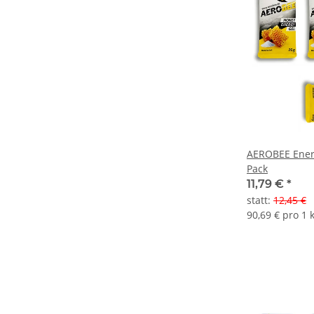
AEROBEE Energ
Pack
11,79 €
*
statt
:
12,45 €
90,69 € pro 1 