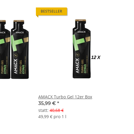
BESTSELLER
AMACX Turbo Gel 12er Box
35,99 €
*
statt
:
40,68 €
49,99 € pro 1 l