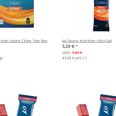
rition Sports Chew 10er Box
6d Sports Nutrition Ultra Gel
3,29 €
*
statt
:
3,49 €
kg
47,00 € pro 1 l