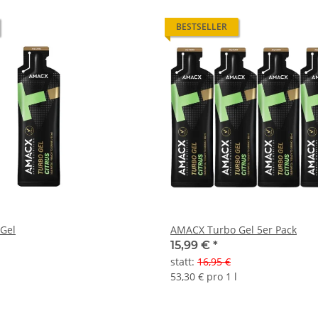
BESTSELLER
Gel
AMACX Turbo Gel 5er Pack
15,99 €
*
statt
:
16,95 €
53,30 € pro 1 l