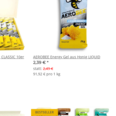
 CLASSIC 10er
AEROBEE Energy Gel aus Honig LIQUID
2,39 €
*
statt
:
2,49 €
91,92 € pro 1 kg
BESTSELLER