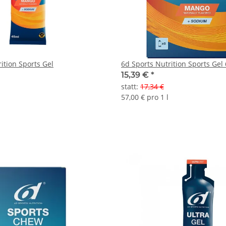
ition Sports Gel
6d Sports Nutrition Sports Gel
15,39 €
*
statt
:
17,34 €
57,00 € pro 1 l