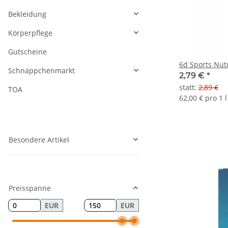
Bekleidung
Körperpflege
Gutscheine
6d Sports Nutr
Schnäppchenmarkt
2,79 €
*
statt
:
2,89 €
TOA
62,00 € pro 1 l
Besondere Artikel
Preisspanne
EUR
EUR