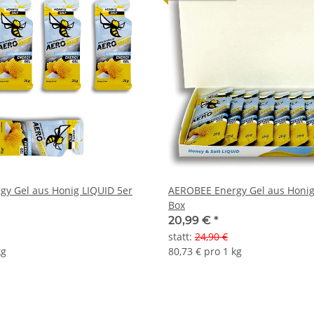
y Gel aus Honig LIQUID 5er
AEROBEE Energy Gel aus Honig
Box
20,99 €
*
statt
:
24,90 €
kg
80,73 € pro 1 kg