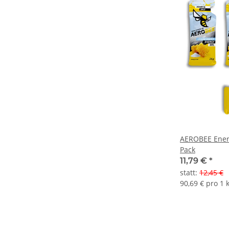
AEROBEE Energ
Pack
11,79 €
*
statt
:
12,45 €
90,69 € pro 1 