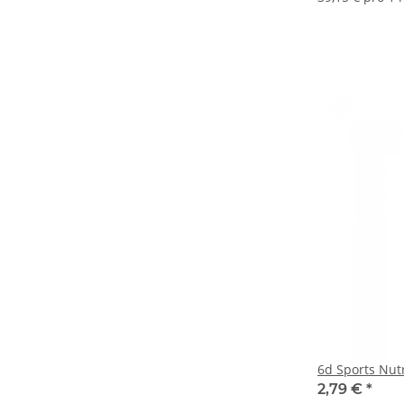
6d Sports Nutr
2,79 €
*