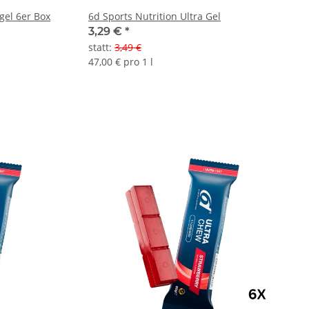
gel 6er Box
6d Sports Nutrition Ultra Gel
3,29 €
*
statt
:
3,49 €
47,00 € pro 1 l