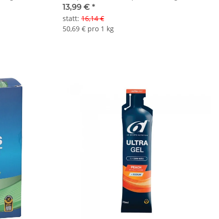
13,99 €
*
statt
:
16,14 €
50,69 € pro 1 kg