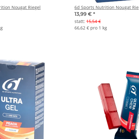
rition Nougat Riegel
6d Sports Nutrition Nougat Rie
13,99 €
*
statt
:
15,54 €
kg
66,62 € pro 1 kg