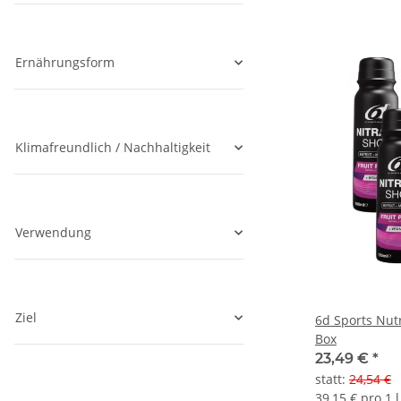
Ernährungsform
Klimafreundlich / Nachhaltigkeit
Verwendung
Ziel
6d Sports Nutr
Box
23,49 €
*
statt
:
24,54 €
39,15 € pro 1 l