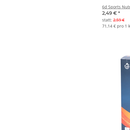
6d Sports Nut
2,49 €
*
statt
:
2,59 €
71,14 € pro 1 