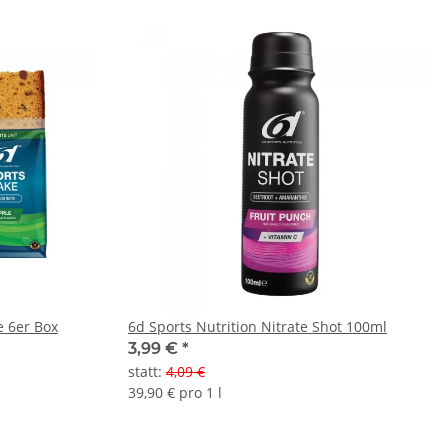
e 6er Box
6d Sports Nutrition Nitrate Shot 100ml
3,99 €
*
statt
:
4,09 €
39,90 € pro 1 l