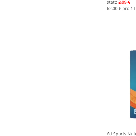
statt
:
2,89 €
62,00 € pro 1 l
6d Sports Nut