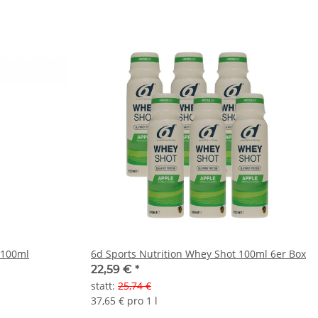
 100ml
6d Sports Nutrition Whey Shot 100ml 6er Box
22,59 €
*
statt
:
25,74 €
37,65 € pro 1 l