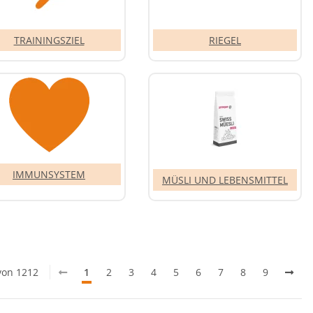
TRAININGSZIEL
RIEGEL
IMMUNSYSTEM
MÜSLI UND LEBENSMITTEL
 von 1212
1
2
3
4
5
6
7
8
9