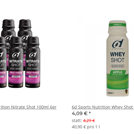
ition Nitrate Shot 100ml 6er
6d Sports Nutrition Whey Shot
4,09 €
*
statt
:
4,29 €
40,90 € pro 1 l