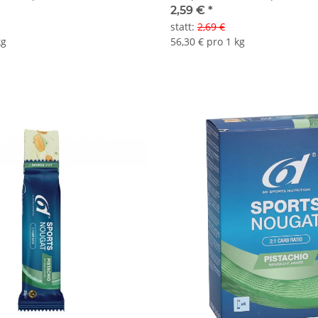
2,59 €
*
statt
:
2,69 €
kg
56,30 € pro 1 kg