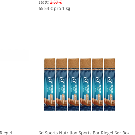
statt
:
2,59 €
65,53 € pro 1 kg
Riegel
6d Sports Nutrition Sports Bar Riegel 6er Box