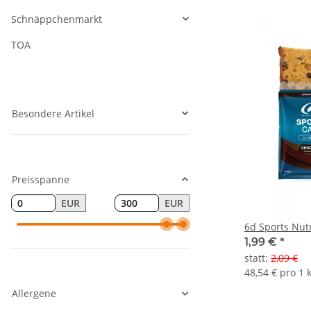
Schnäppchenmarkt
TOA
Besondere Artikel
Preisspanne
EUR
EUR
6d Sports Nutr
1,99 €
*
statt
:
2,09 €
48,54 € pro 1 
Allergene