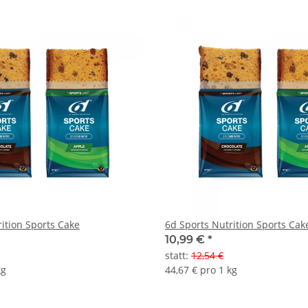
ition Sports Cake
6d Sports Nutrition Sports Cak
10,99 €
*
statt
:
12,54 €
kg
44,67 € pro 1 kg