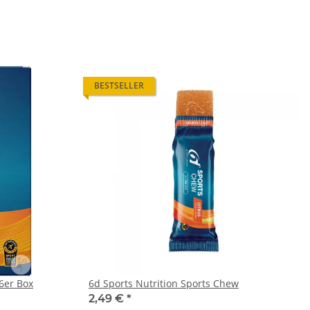
BESTSELLER
 6er Box
6d Sports Nutrition Sports Chew
2,49 €
*