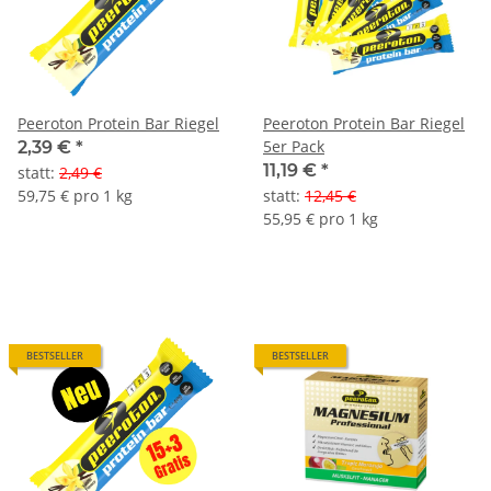
Peeroton Protein Bar Riegel
Peeroton Protein Bar Riegel
5er Pack
2,39 €
*
11,19 €
*
statt
:
2,49 €
59,75 € pro 1 kg
statt
:
12,45 €
55,95 € pro 1 kg
BESTSELLER
BESTSELLER