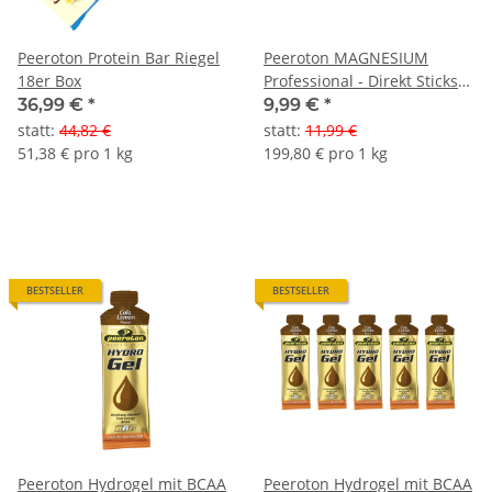
Peeroton Protein Bar Riegel
Peeroton MAGNESIUM
18er Box
Professional - Direkt Sticks
20 Stück- Muskelfit Manager
36,99 €
*
9,99 €
*
statt
:
44,82 €
statt
:
11,99 €
51,38 € pro 1 kg
199,80 € pro 1 kg
BESTSELLER
BESTSELLER
Peeroton Hydrogel mit BCAA
Peeroton Hydrogel mit BCAA