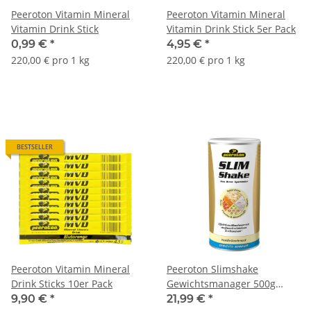
Peeroton Vitamin Mineral
Peeroton Vitamin Mineral
Vitamin Drink Stick
Vitamin Drink Stick 5er Pack
0,99 €
*
4,95 €
*
220,00 € pro 1 kg
220,00 € pro 1 kg
BESTSELLER
Peeroton Vitamin Mineral
Peeroton Slimshake
Drink Sticks 10er Pack
Gewichtsmanager 500g
Dose
9,90 €
*
21,99 €
*