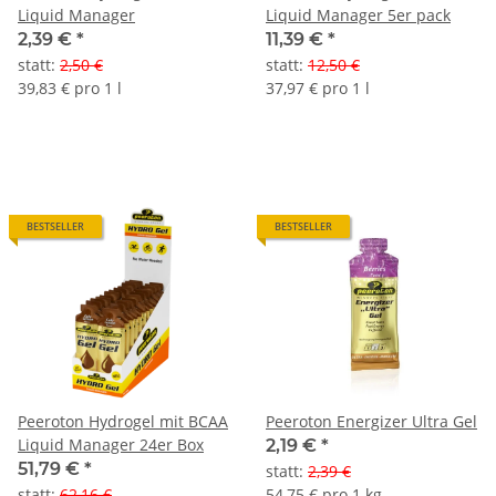
Liquid Manager
Liquid Manager 5er pack
2,39 €
*
11,39 €
*
statt
:
2,50 €
statt
:
12,50 €
39,83 € pro 1 l
37,97 € pro 1 l
BESTSELLER
BESTSELLER
Peeroton Hydrogel mit BCAA
Peeroton Energizer Ultra Gel
Liquid Manager 24er Box
2,19 €
*
51,79 €
*
statt
:
2,39 €
statt
:
62,16 €
54,75 € pro 1 kg