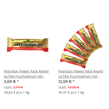
Peeroton Power Pack Riegel
Peeroton Power Pack Riegel
ULTRA Fruchjoghurt mit
ULTRA Fruchjoghurt mit
Koffein&Taurin
Koffein&Taurin 5er Pack
2,69 €
*
12,59 €
*
statt
:
2,79 €
statt
:
13,95 €
38,43 € pro 1 kg
35,97 € pro 1 kg