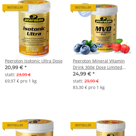
BESTSELLER
BESTSELLER
Peeroton Isotonic Ultra Dose
Peeroton Mineral Vitamin
Drink 300g Dose Limited
20,99 €
*
Edition Heidelbeere-Acerola
24,99 €
*
statt
:
23,99 €
69,97 € pro 1 kg
statt
:
29,99 €
83,30 € pro 1 kg
BESTSELLER
BESTSELLER