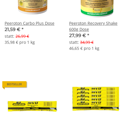
Peeroton Carbo Plus Dose
Peeroton Recovery Shake
600g Dose
21,59 €
*
27,99 €
*
statt
:
26,99 €
35,98 € pro 1 kg
statt
:
34,99 €
46,65 € pro 1 kg
BESTSELLER