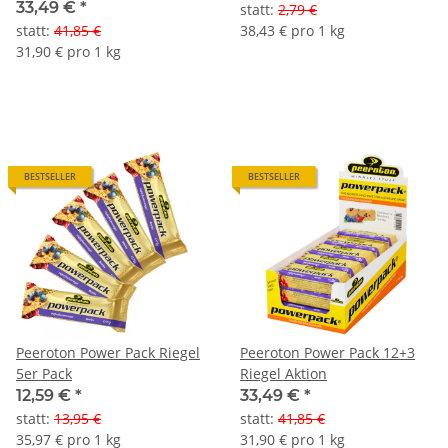
33,49 €
*
statt
:
2,79 €
statt
:
41,85 €
38,43 € pro 1 kg
31,90 € pro 1 kg
BESTSELLER
BESTSELLER
Peeroton Power Pack Riegel
Peeroton Power Pack 12+3
5er Pack
Riegel Aktion
12,59 €
*
33,49 €
*
statt
:
13,95 €
statt
:
41,85 €
35,97 € pro 1 kg
31,90 € pro 1 kg