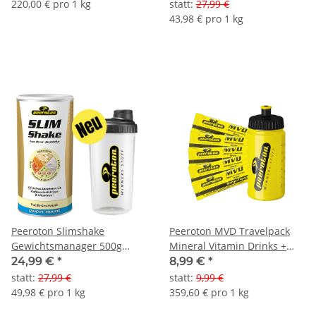
220,00 € pro 1 kg
statt
:
27,99 €
43,98 € pro 1 kg
Peeroton Slimshake
Peeroton MVD Travelpack
Gewichtsmanager 500g
Mineral Vitamin Drinks +
Dose + Shaker
Trinkflasche
24,99 €
*
8,99 €
*
statt
:
27,99 €
statt
:
9,99 €
49,98 € pro 1 kg
359,60 € pro 1 kg