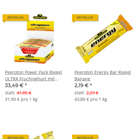
BESTSELLER
BESTSELLER
Peeroton Power Pack Riegel
Peeroton Energy Bar Riegel
ULTRA Fruchjoghurt mit
Banane
Koffein&Taurin 12+3 Riegel
33,49 €
*
2,19 €
*
Aktion
statt
:
41,85 €
statt
:
2,29 €
31,90 € pro 1 kg
43,80 € pro 1 kg
BESTSELLER
BESTSELLER