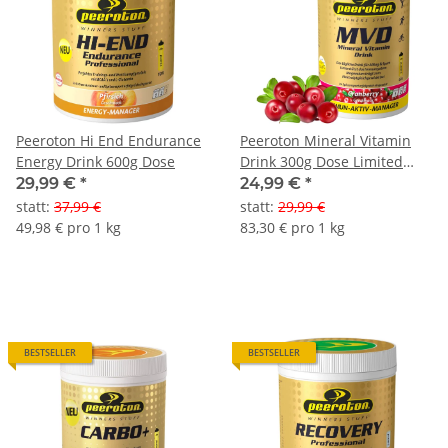
Peeroton Hi End Endurance
Peeroton Mineral Vitamin
Energy Drink 600g Dose
Drink 300g Dose Limited
Editions
29,99 €
*
24,99 €
*
statt
:
37,99 €
statt
:
29,99 €
49,98 € pro 1 kg
83,30 € pro 1 kg
BESTSELLER
BESTSELLER