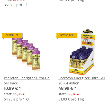
35,97 € pro 1 l
BESTSELLER
BESTSELLER
Peeroton Energizer Ultra Gel
Peeroton Energizer Ultra Gel
5er Pack
20 + 4 Aktion
10,99 €
*
48,99 €
*
statt
:
11,95 €
statt
:
59,76 €
54,95 € pro 1 kg
51,03 € pro 1 kg