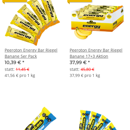
Peeroton Energy Bar Riegel
Peeroton Energy Bar Riegel
Banane 5er Pack
Banane 17+3 Aktion
10,39 €
*
37,99 €
*
statt
:
11,45 €
statt
:
45,80 €
41,56 € pro 1 kg
37,99 € pro 1 kg