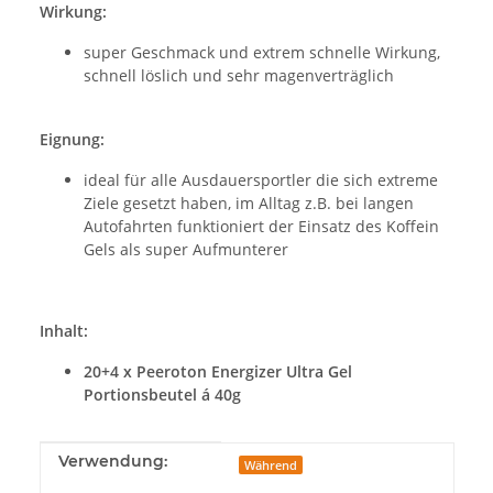
Wirkung:
super Geschmack und extrem schnelle Wirkung,
schnell löslich und sehr magenverträglich
Eignung:
ideal für alle Ausdauersportler die sich extreme
Ziele gesetzt haben, im Alltag z.B. bei langen
Autofahrten funktioniert der Einsatz des Koffein
Gels als super Aufmunterer
Inhalt:
20+4 x Peeroton Energizer Ultra Gel
Portionsbeutel á 40g
Produkteigenschaft
Wert
Verwendung:
Während