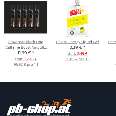
PowerBar Black Line
Dextro Energy Liquid Gel
Ener
Caffeine Boost Ampulle
2,39 €
*
5er Pack
11,99 €
*
statt
:
2,49 €
statt
:
12,45 €
39,83 € pro 1 l
95,92 € pro 1 l