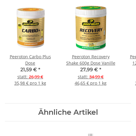
Peeroton Carbo Plus
Peeroton Recovery
Pe
Dose
Shake 600g Dose Vanille
1
21,59 €
*
27,99 €
*
statt
:
26,99 €
statt
:
34,99 €
35,98 € pro 1 kg
46,65 € pro 1 kg
Ähnliche Artikel