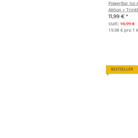
PowerBar Iso 
Aktion + Trink
11,99 €
*
statt
:
16,99 €
19,98 € pro 1 
BESTSELLER