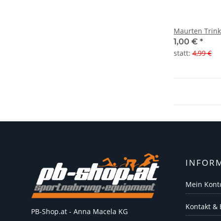
Maurten Trink
1,00 €
*
statt
:
4,99 €
INFOR
Mein Kont
Kontakt &
PB-Shop.at - Anna Macela KG