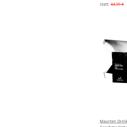
statt
:
44,99 €
Maurten Drink