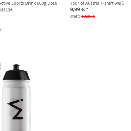
Active Sports Drink 600g Dose
Tour of Austria T-shirt weiß
flasche
9,99 €
*
statt
:
19,99 €
kg