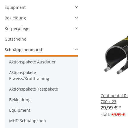
Equipment
Bekleidung
Körperpflege
Gutscheine
Schnäppchenmarkt
Aktionspakete Ausdauer
Aktionspakete
Eiweiss/Krafttraining
Aktionspakete Testpakete
Continental R
Bekleidung
700 x 23
29,99 €
*
Equipment
statt
:
59,99 €
MHD Schnäppchen