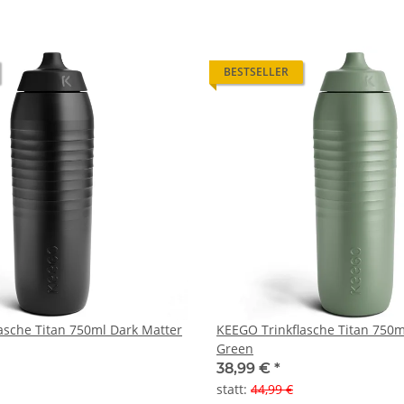
BESTSELLER
asche Titan 750ml Dark Matter
KEEGO Trinkflasche Titan 750m
Green
38,99 €
*
statt
:
44,99 €