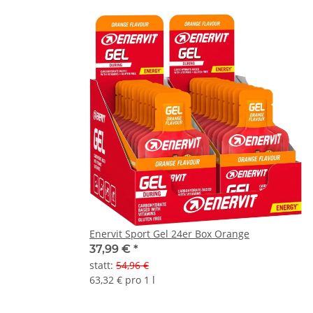
Enervit Sport Gel 24er Box Orange
37,99 €
*
statt
:
54,96 €
63,32 € pro 1 l