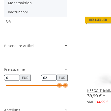
Monatsaktion
Radzubehör
BESTSELLER
TOA
Besondere Artikel
Preisspanne
EUR
EUR
KEEGO Trinkfl
38,99 €
*
statt
:
44,99 €
Abteilung