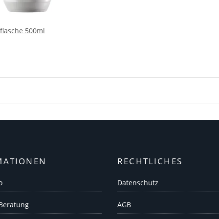
flasche 500ml
MATIONEN
RECHTLICHES
o
Datenschutz
 Beratung
AGB