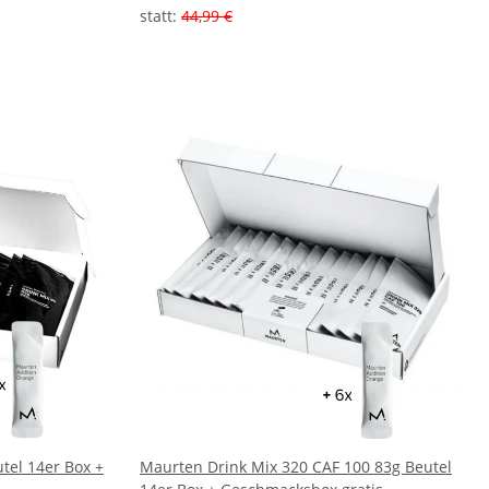
statt
:
44,99 €
tel 14er Box +
Maurten Drink Mix 320 CAF 100 83g Beutel