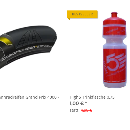
BESTSELLER
ennradreifen Grand Prix 4000 -
High5 Trinkflasche 0,75
1,00 €
*
statt
:
4,99 €