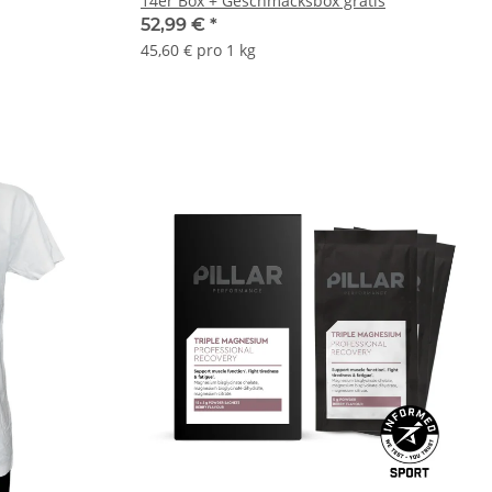
14er Box + Geschmacksbox gratis
52,99 €
*
45,60 € pro 1 kg