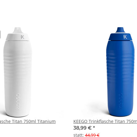
asche Titan 750ml Titanium
KEEGO Trinkflasche Titan 750ml
38,99 €
*
statt
:
44,99 €