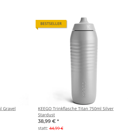
BESTSELLER
l Gravel
KEEGO Trinkflasche Titan 750ml Silver
Stardust
38,99 €
*
statt
:
44,99 €