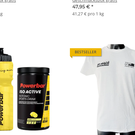
x gratis
Geschmacksbox gratis
47,95 €
*
kg
41,27 € pro 1 kg
BESTSELLER