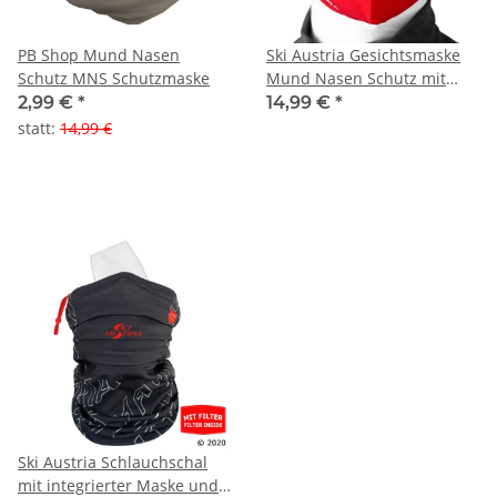
PB Shop Mund Nasen
Ski Austria Gesichtsmaske
Schutz MNS Schutzmaske
Mund Nasen Schutz mit
Filter rot
2,99 €
*
14,99 €
*
statt
:
14,99 €
Ski Austria Schlauchschal
mit integrierter Maske und