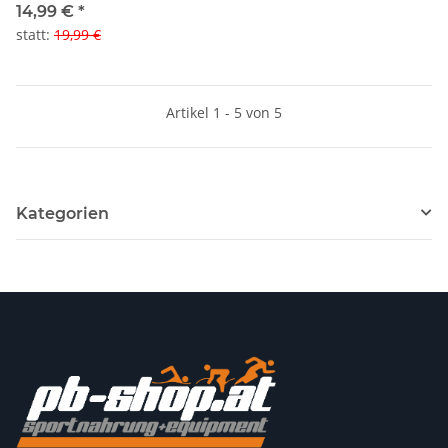
Filter-Pads
14,99 €
*
statt
:
19,99 €
Artikel 1 - 5 von 5
Kategorien