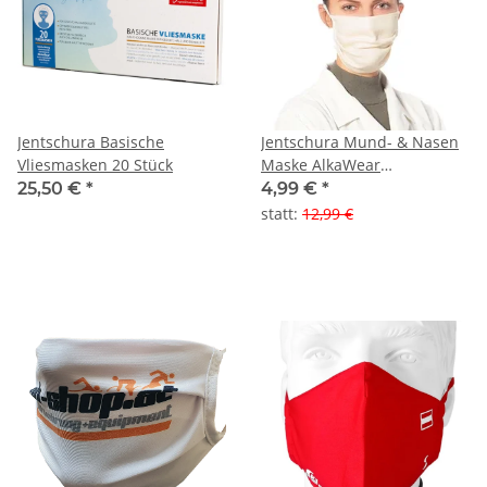
Jentschura Basische
Jentschura Mund- & Nasen
Vliesmasken 20 Stück
Maske AlkaWear
Funktionswäsche
25,50 €
*
4,99 €
*
statt
:
12,99 €