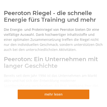
Peeroton Riegel - die schnelle
Energie fürs Training und mehr
Die Energie- und Proteinriegel von Peeroton bieten Dir eine
vielfältige Auswahl. Dank hochwertiger Inhaltsstoffe und
einer optimalen Zusammensetzung treffen die Riegel nicht
nur den individuellen Geschmack, sondern unterstützen Dich
auch bei den unterschiedlichsten Aktivitäten.
Peeroton: Ein Unternehmen mit
langer Geschichte
Bereits seit dem Jahr 1994 ist das Unternehmen am Markt
aktiv und hat sich der Entwicklung moderner
Sportlernahrung
verschrieben. Als Prof. Wolfgang Peer das
Unternehmen gründete, wollte er Nahrungsergänzungsmittel
mehr lesen
entwickeln, welche Sportler dabei helfen sollten, ihre
individuellen Leistungsziele einfacher zu erreichen.