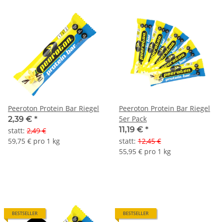
Peeroton Protein Bar Riegel
Peeroton Protein Bar Riegel
5er Pack
2,39 €
*
11,19 €
*
statt
:
2,49 €
59,75 € pro 1 kg
statt
:
12,45 €
55,95 € pro 1 kg
BESTSELLER
BESTSELLER