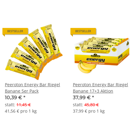
BESTSELLER
BESTSELLER
Peeroton Energy Bar Riegel
Peeroton Energy Bar Riegel
Banane 5er Pack
Banane 17+3 Aktion
10,39 €
*
37,99 €
*
statt
:
11,45 €
statt
:
45,80 €
41,56 € pro 1 kg
37,99 € pro 1 kg