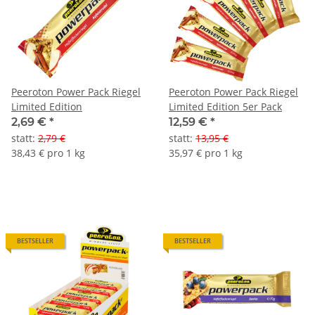
Peeroton Power Pack Riegel
Peeroton Power Pack Riegel
Limited Edition
Limited Edition 5er Pack
2,69 €
*
12,59 €
*
statt
:
2,79 €
statt
:
13,95 €
38,43 € pro 1 kg
35,97 € pro 1 kg
BESTSELLER
BESTSELLER