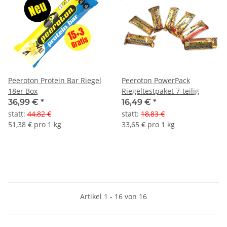
Peeroton Protein Bar Riegel
Peeroton PowerPack
18er Box
Riegeltestpaket 7-teilig
36,99 €
*
16,49 €
*
statt
:
44,82 €
statt
:
18,83 €
51,38 € pro 1 kg
33,65 € pro 1 kg
Artikel 1 - 16 von 16