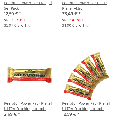
Peeroton Power Pack Riegel
Peeroton Power Pack 12+3
5er Pack
Riegel Aktion
12,59 €
*
33,49 €
*
statt
:
13,95 €
statt
:
41,85 €
35,97 € pro 1 kg
31,90 € pro 1 kg
Peeroton Power Pack Riegel
Peeroton Power Pack Riegel
ULTRA Fruchjoghurt mit
ULTRA Fruchjoghurt mit
Koffein&Taurin
Koffein&Taurin 5er Pack
2,69 €
*
12,59 €
*