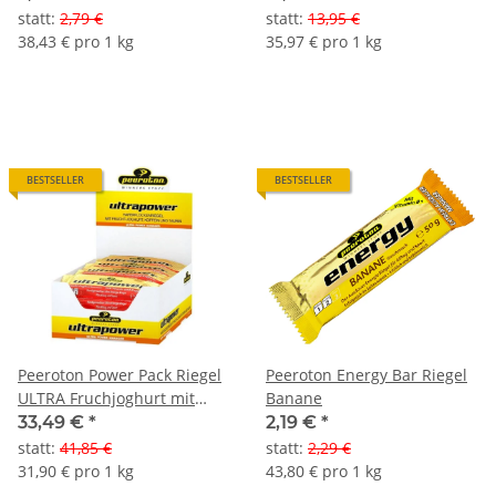
statt
:
2,79 €
statt
:
13,95 €
38,43 € pro 1 kg
35,97 € pro 1 kg
BESTSELLER
BESTSELLER
Peeroton Power Pack Riegel
Peeroton Energy Bar Riegel
ULTRA Fruchjoghurt mit
Banane
Koffein&Taurin 12+3 Riegel
33,49 €
*
2,19 €
*
Aktion
statt
:
41,85 €
statt
:
2,29 €
31,90 € pro 1 kg
43,80 € pro 1 kg