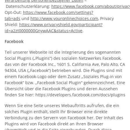
Verarbeitung personenbezogener Daten
–
Datenschutzerklärung:
https://www.facebook.com/about/privac
Opt-Out:
https://www.facebook.com/settings?
tab=ads
und
http://www.youronlinechoices.com
, Privacy
Shield:
https://www.privacyshield.gov/participant?
id=a2zt0000000GnywAAC&status=Active
.
Facebook
Teil unserer Webseite ist die Integrierung des sogenannten
Social Plugins („Plugins“) des sozialen Netzwerkes Facebook,
das von der Facebook Inc., 1601 S. California Ave, Palo Alto, CA
94304, USA („Facebook“) betrieben wird. Die Plugins sind mit
einem Facebook-Logo oder dem Zusatz „Soziales Plug-in von
Facebook“ bzw. „Facebook Social Plugin“ gekennzeichnet. Eine
Übersicht über die Facebook Plugins und deren Aussehen
finden Sie hier: https://developers.facebook.com/docs/plugins
Wenn Sie eine Seite unseres Webauftritts aufrufen, die ein
solches Plugin enthält, stellt Ihr Browser eine direkte
Verbindung zu den Servern von Facebook her. Der Inhalt des
Plugins wird von Facebook direkt an Ihren Browser
übermittelt und in die Seite eingebunden. Durch diese