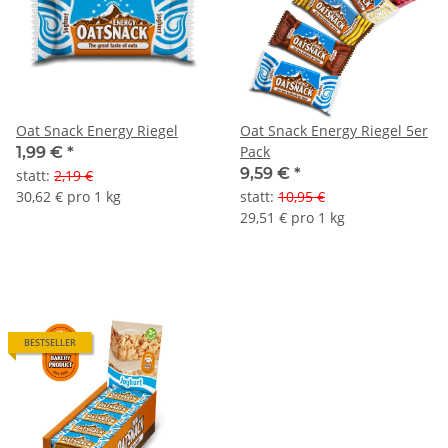
Oat Snack Energy Riegel
Oat Snack Energy Riegel 5er
Pack
1,99 €
*
9,59 €
*
statt
:
2,19 €
30,62 € pro 1 kg
statt
:
10,95 €
29,51 € pro 1 kg
BESTSELLER