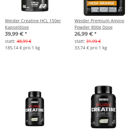
Weider Creatine HCL 150er
Weider Premium Amino
Kapseldose
Powder 800g Dose
39,99 €
*
26,99 €
*
statt
:
48,99 €
statt
:
31,99 €
185,14 € pro 1 kg
33,74 € pro 1 kg