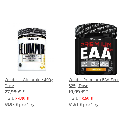
Weider L-Glutamine 400g
Weider Premium EAA Zero
Dose
325g Dose
27,99 €
*
19,99 €
*
statt
:
34,99 €
statt
:
23,69 €
69,98 € pro 1 kg
61,51 € pro 1 kg