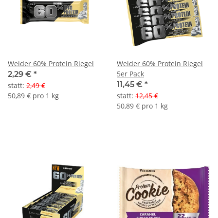
Weider 60% Protein Riegel
Weider 60% Protein Riegel
5er Pack
2,29 €
*
11,45 €
*
statt
:
2,49 €
50,89 € pro 1 kg
statt
:
12,45 €
50,89 € pro 1 kg