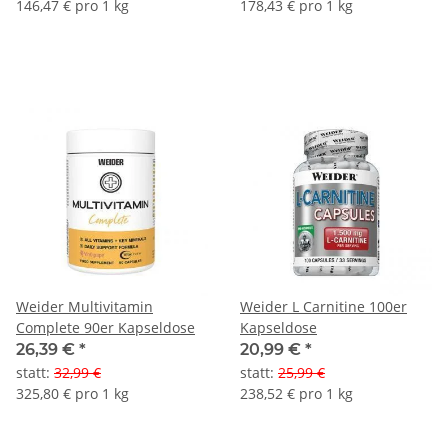
146,47 € pro 1 kg
178,43 € pro 1 kg
Weider Multivitamin
Weider L Carnitine 100er
Complete 90er Kapseldose
Kapseldose
26,39 €
*
20,99 €
*
statt
:
32,99 €
statt
:
25,99 €
325,80 € pro 1 kg
238,52 € pro 1 kg