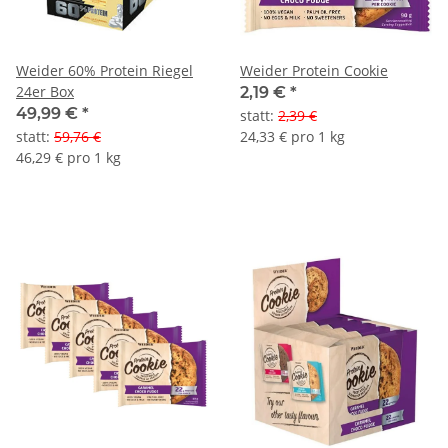
Weider 60% Protein Riegel
Weider Protein Cookie
24er Box
2,19 €
*
49,99 €
*
statt
:
2,39 €
statt
:
59,76 €
24,33 € pro 1 kg
46,29 € pro 1 kg