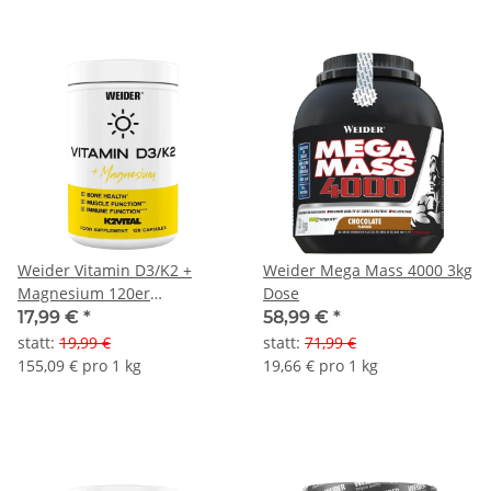
Weider Vitamin D3/K2 +
Weider Mega Mass 4000 3kg
Magnesium 120er
Dose
Kapseldose
17,99 €
*
58,99 €
*
statt
:
19,99 €
statt
:
71,99 €
155,09 € pro 1 kg
19,66 € pro 1 kg