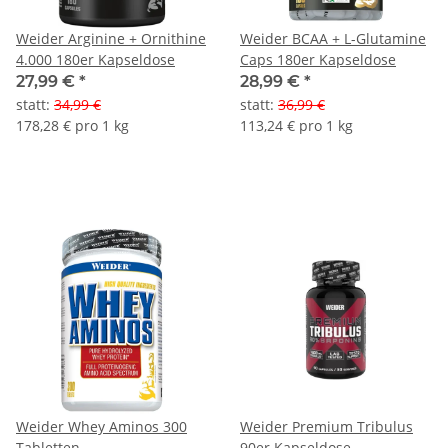
Weider Arginine + Ornithine
Weider BCAA + L-Glutamine
4.000 180er Kapseldose
Caps 180er Kapseldose
27,99 €
*
28,99 €
*
statt
:
34,99 €
statt
:
36,99 €
178,28 € pro 1 kg
113,24 € pro 1 kg
Weider Whey Aminos 300
Weider Premium Tribulus
Tabletten
90er Kapseldose