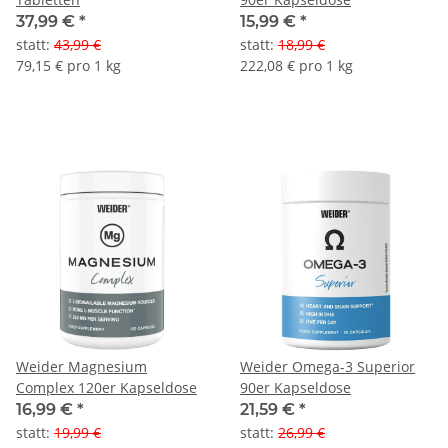
37,99 €
*
15,99 €
*
statt
:
43,99 €
statt
:
18,99 €
79,15 € pro 1 kg
222,08 € pro 1 kg
Weider Magnesium
Weider Omega-3 Superior
Complex 120er Kapseldose
90er Kapseldose
16,99 €
*
21,59 €
*
statt
:
19,99 €
statt
:
26,99 €