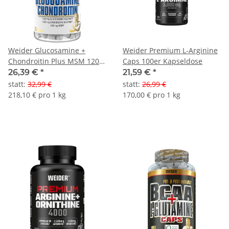
Weider Glucosamine +
Weider Premium L-Arginine
Chondroitin Plus MSM 120er
Caps 100er Kapseldose
Kapseldose
26,39 €
*
21,59 €
*
statt
:
32,99 €
statt
:
26,99 €
218,10 € pro 1 kg
170,00 € pro 1 kg