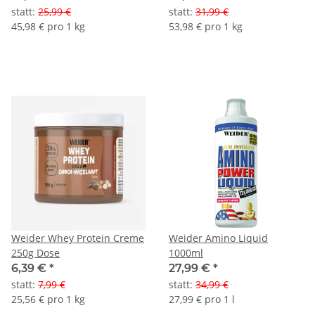
statt
:
25,99 €
statt
:
31,99 €
45,98 € pro 1 kg
53,98 € pro 1 kg
Weider Whey Protein Creme
Weider Amino Liquid
250g Dose
1000ml
6,39 €
*
27,99 €
*
statt
:
7,99 €
statt
:
34,99 €
25,56 € pro 1 kg
27,99 € pro 1 l