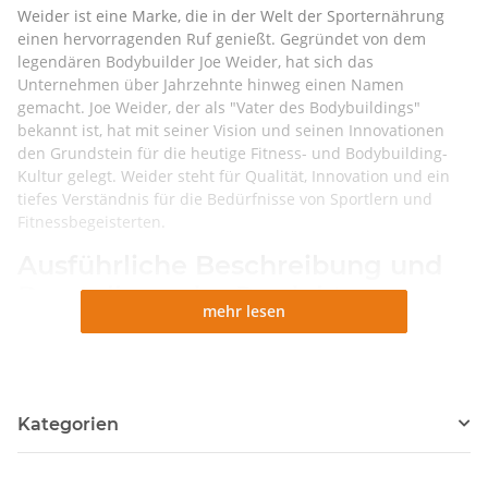
Weider ist eine Marke, die in der Welt der Sporternährung
einen hervorragenden Ruf genießt. Gegründet von dem
legendären Bodybuilder Joe Weider, hat sich das
Unternehmen über Jahrzehnte hinweg einen Namen
gemacht. Joe Weider, der als "Vater des Bodybuildings"
bekannt ist, hat mit seiner Vision und seinen Innovationen
den Grundstein für die heutige Fitness- und Bodybuilding-
Kultur gelegt. Weider steht für Qualität, Innovation und ein
tiefes Verständnis für die Bedürfnisse von Sportlern und
Fitnessbegeisterten.
Ausführliche Beschreibung und
Darstellung der Produkte
mehr lesen
Das Sortiment von Weider bietet eine breite Palette an
Produkten, die darauf abzielen, Deine sportlichen Ziele zu
unterstützen. Egal, ob Du Muskelaufbau, Gewichtsverlust
oder einfach eine gesunde Ernährung anstrebst, Weider hat
Kategorien
das passende Produkt für Dich. Hier sind einige der
herausragenden Kategorien und Produkte: