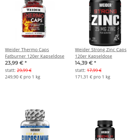
Weider Thermo Caps
Weider Strong Zinc Caps
Fatburner 120er Kapseldose
120er Kapseldose
23,99 €
*
14,39 €
*
statt
:
29,99 €
statt
:
17,99 €
249,90 € pro 1 kg
171,31 € pro 1 kg