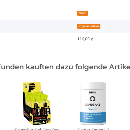
Nach
Regeneration
116,00 g
unden kauften dazu folgende Artike
PowerBar Gel 24er Box
Weider Omega-3