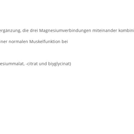
gänzung, die drei Magnesiumverbindungen miteinander kombinier
iner normalen Muskelfunktion bei
ummalat, -citrat und biyglycinat)