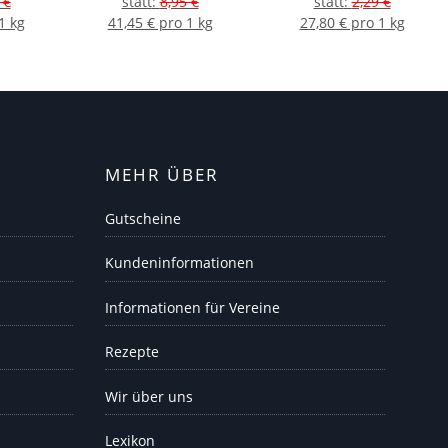
 €
statt
:
8,95 €
statt
:
2,29 €
1 kg
41,45 € pro 1 kg
27,80 € pro 1 kg
MEHR ÜBER
Gutscheine
Kundeninformationen
Informationen für Vereine
Rezepte
Wir über uns
Lexikon