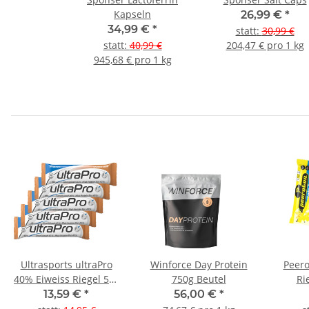
Kapseln
26,99 €
*
34,99 €
*
statt
:
30,99 €
statt
:
40,99 €
204,47 € pro 1 kg
945,68 € pro 1 kg
Ultrasports ultraPro
Winforce Day Protein
Peero
40% Eiweiss Riegel 5er
750g Beutel
Ri
Pack Cookie & Cream
13,59 €
*
56,00 €
*