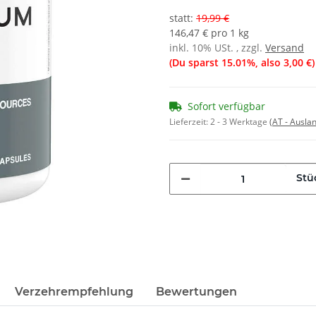
statt
:
19,99 €
146,47 € pro 1 kg
inkl. 10% USt. , zzgl.
Versand
(Du sparst
15.01%
, also
3,00 €
)
Sofort verfügbar
Lieferzeit:
2 - 3 Werktage
(AT - Ausla
Stü
Verzehrempfehlung
Bewertungen