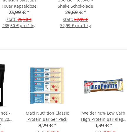
100er Kapseldose
Shake Schokolade
23,99 €
*
29,69 €
*
statt
:
25,50 €
statt
:
32,99 €
285,60 € pro 1 kg
32,99 € pro 1 kg
ance -
Maxi Nutrition Classic
Weider 40% Low Carb
um 200g
Protein Bar 5er Pack
High Protein Bar Riegel
el)
Schokolade MHD 09-
*
8,29 €
*
1,39 €
*
2026