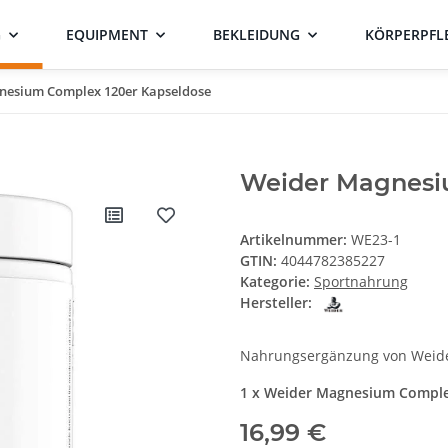
G
EQUIPMENT
BEKLEIDUNG
KÖRPERPFL
nesium Complex 120er Kapseldose
Weider Magnesi
Artikelnummer:
WE23-1
GTIN:
4044782385227
Kategorie:
Sportnahrung
Hersteller:
Nahrungsergänzung von Weid
1 x Weider Magnesium Comple
16,99 €