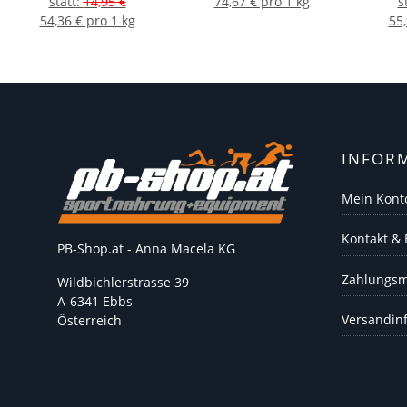
statt
:
14,95 €
74,67 € pro 1 kg
s
54,36 € pro 1 kg
55,
INFOR
Mein Kont
Kontakt &
PB-Shop.at - Anna Macela KG
Zahlungsm
Wildbichlerstrasse 39
A-6341 Ebbs
Versandin
Österreich