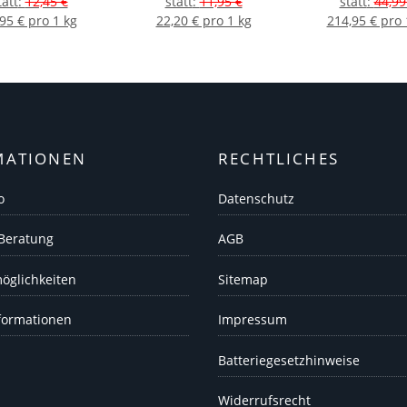
tatt
:
12,45 €
statt
:
11,95 €
statt
:
44,99
95 € pro 1 kg
22,20 € pro 1 kg
214,95 € pro 
MATIONEN
RECHTLICHES
o
Datenschutz
 Beratung
AGB
öglichkeiten
Sitemap
formationen
Impressum
Batteriegesetzhinweise
Widerrufsrecht