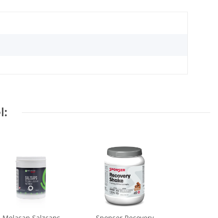
l:
Melasan Salzcaps
Sponser Recovery