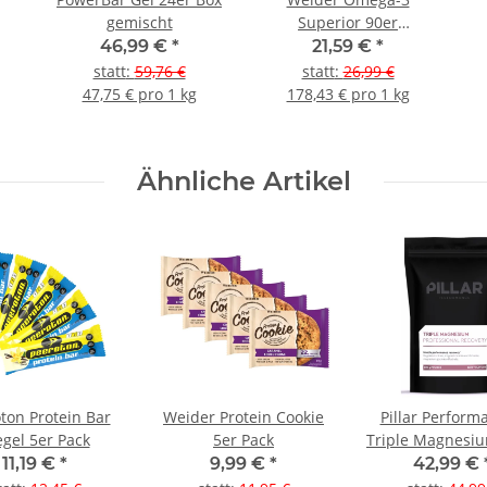
gemischt
Superior 90er
Kapseldose
46,99 €
*
21,59 €
*
statt
:
59,76 €
statt
:
26,99 €
47,75 € pro 1 kg
178,43 € pro 1 kg
Ähnliche Artikel
ton Protein Bar
Weider Protein Cookie
Pillar Perform
egel 5er Pack
5er Pack
Triple Magnesi
Pulver (Beut
11,19 €
*
9,99 €
*
42,99 €