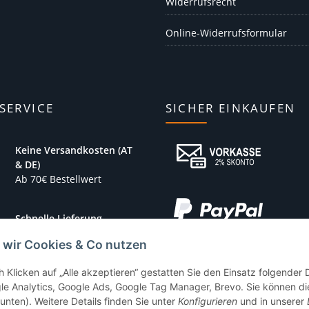
Widerrufsrecht
Online-Widerrufsformular
SERVICE
SICHER EINKAUFEN
Keine Versandkosten (AT
& DE)
Ab 70€ Bestellwert
Schnelle Lieferung
1-3 Werktage
 wir Cookies & Co nutzen
Sicher Bezahlen
h Klicken auf „Alle akzeptieren“ gestatten Sie den Einsatz folgender
Aktuelle
le Analytics, Google Ads, Google Tag Manager, Brevo. Sie können die
Sicherheitsstandards
 unten). Weitere Details finden Sie unter
Konfigurieren
und in unserer