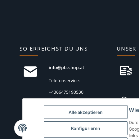
SO ERREICHST DU UNS
UNSER 
info@pb-shop.at
Telefonservice:
+4366475190530
(
Mo.-Fr. von 10:00 bis
Wie
15:00 Uhr)
Alle akzeptieren
Durc
Konfigurieren
Goog
links