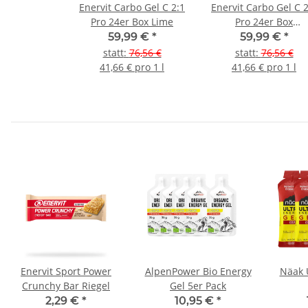
Enervit Carbo Gel C 2:1
Enervit Carbo Gel C 2
Pro 24er Box Lime
Pro 24er Box
Cola+Koffein
59,99 €
*
59,99 €
*
statt
:
76,56 €
statt
:
76,56 €
41,66 € pro 1 l
41,66 € pro 1 l
Enervit Sport Power
AlpenPower Bio Energy
Näak 
Crunchy Bar Riegel
Gel 5er Pack
2,29 €
*
10,95 €
*