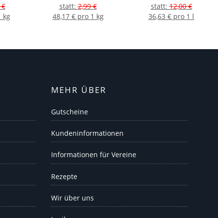
 €
statt
:
2,99 €
statt
:
12,00 €
1 kg
48,17 € pro 1 kg
36,63 € pro 1 l
MEHR ÜBER
Gutscheine
Kundeninformationen
Informationen für Vereine
Rezepte
Wir über uns