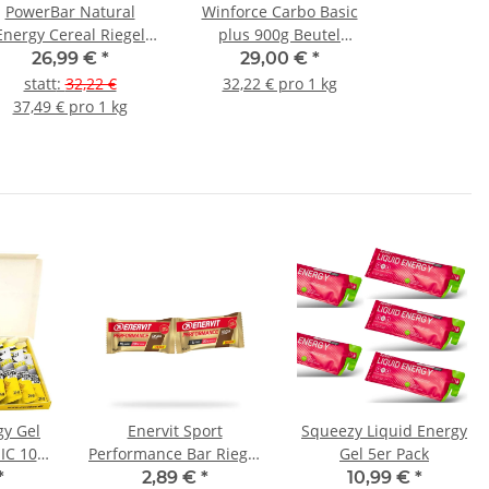
PowerBar Natural
Winforce Carbo Basic
Energy Cereal Riegel
plus 900g Beutel
18er Box Erdbeer-
Zitrone
26,99 €
*
29,00 €
*
Cranberry
statt
:
32,22 €
32,22 € pro 1 kg
37,49 € pro 1 kg
y Gel
Enervit Sport
Squeezy Liquid Energy
IC 10er
Performance Bar Riegel
Gel 5er Pack
(2x30g)
*
2,89 €
*
10,99 €
*