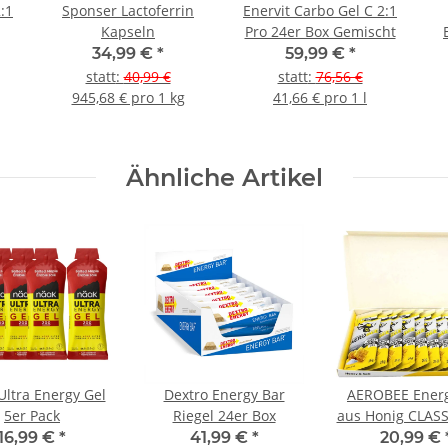
:1
Sponser Lactoferrin
Enervit Carbo Gel C 2:1
Kapseln
Pro 24er Box Gemischt
34,99 €
*
59,99 €
*
statt
:
40,99 €
statt
:
76,56 €
945,68 € pro 1 kg
41,66 € pro 1 l
Ähnliche Artikel
Ultra Energy Gel
Dextro Energy Bar
AEROBEE Energ
5er Pack
Riegel 24er Box
aus Honig CLASS
Box
16,99 €
*
41,99 €
*
20,99 €