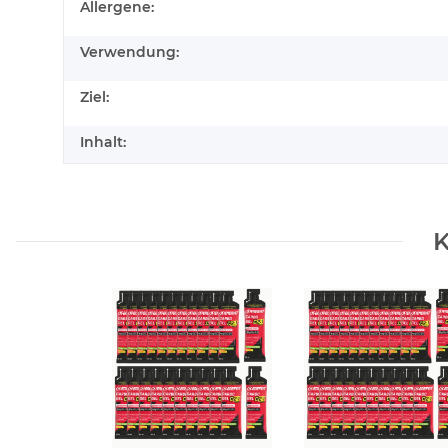
Produkteigenschaft
Wert
Allergene:
Verwendung:
Ziel:
Inhalt:
K