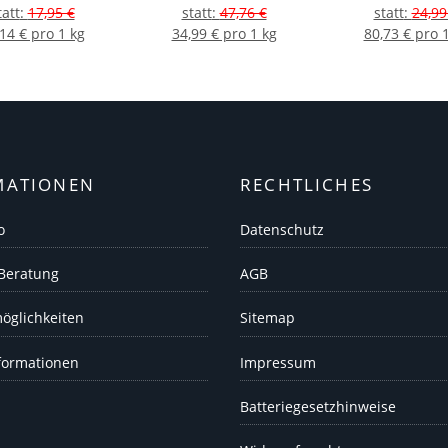
tatt
:
17,95 €
statt
:
47,76 €
statt
:
24,99
14 € pro 1 kg
34,99 € pro 1 kg
80,73 € pro 
MATIONEN
RECHTLICHES
o
Datenschutz
 Beratung
AGB
öglichkeiten
Sitemap
formationen
Impressum
Batteriegesetzhinweise