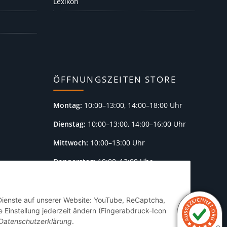
Lexikon
ÖFFNUNGSZEITEN STORE
Montag:
10:00–13:00, 14:00–18:00 Uhr
Dienstag:
10:00–13:00, 14:00–16:00 Uhr
Mittwoch:
10:00–13:00 Uhr
Donnerstag:
10:00–13:00 Uhr
Freitag:
10:00–13:00, 14:00–18:00 Uhr
Samstag:
10:00–12:00 Uhr
 Dienste auf unserer Website: YouTube, ReCaptcha,
 Einstellung jederzeit ändern (Fingerabdruck-Icon
Sonntag:
geschlossen
Datenschutzerklärung
.