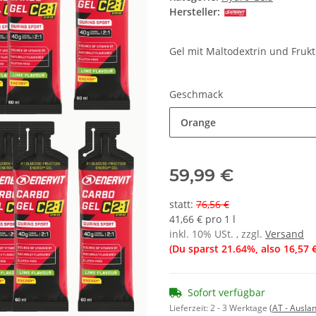
Hersteller:
Gel mit Maltodextrin und Frukt
Geschmack
Orange
59,99 €
statt
:
76,56 €
41,66 € pro 1 l
inkl. 10% USt. , zzgl.
Versand
(Du sparst
21.64%
, also
16,57 
Sofort verfügbar
Lieferzeit:
2 - 3 Werktage
(AT - Ausla