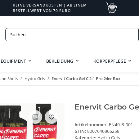
KEINE VERSANDKOSTEN | AB EINEM
BESTELLWERT VON 70 EURO
EQUIPMENT
BEKLEIDUNG
KÖRPERPFLEGE
 und Shots
Hydro Gels
Enervit Carbo Gel C 2:1 Pro 24er Box
Enervit Carbo Ge
Artikelnummer:
EN40-B-001
GTIN:
8007640866258
Kategorie:
Hydro Gels