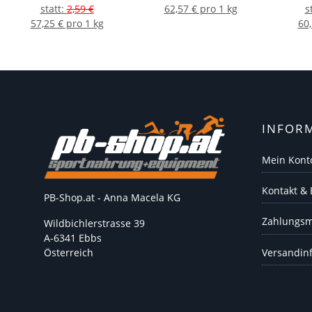
statt
:
2,59 €
62,57 € pro 1 kg
s
57,25 € pro 1 kg
60,
INFOR
Mein Kont
Kontakt &
PB-Shop.at - Anna Macela KG
Zahlungsm
Wildbichlerstrasse 39
A-6341 Ebbs
Versandin
Österreich