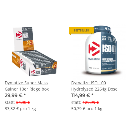
BESTSELLER
Dymatize Super Mass
Dymatize ISO 100
Gainer 10er Riegelbox
Hydrolyzed 2264g Dose
29,99 €
*
114,99 €
*
statt
:
34,90 €
statt
:
129,99 €
33,32 € pro 1 kg
50,79 € pro 1 kg