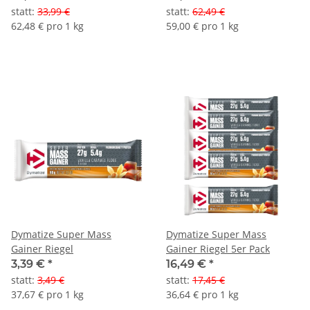
statt
:
33,99 €
statt
:
62,49 €
62,48 € pro 1 kg
59,00 € pro 1 kg
Dymatize Super Mass
Dymatize Super Mass
Gainer Riegel
Gainer Riegel 5er Pack
3,39 €
*
16,49 €
*
statt
:
3,49 €
statt
:
17,45 €
37,67 € pro 1 kg
36,64 € pro 1 kg