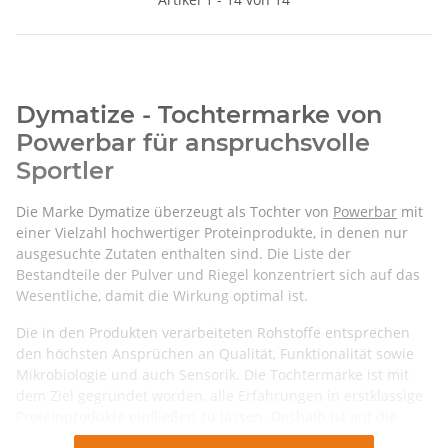
Dymatize - Tochtermarke von
Powerbar für anspruchsvolle
Sportler
Die Marke Dymatize überzeugt als Tochter von
Powerbar
mit
einer Vielzahl hochwertiger Proteinprodukte, in denen nur
ausgesuchte Zutaten enthalten sind. Die Liste der
Bestandteile der Pulver und Riegel konzentriert sich auf das
Wesentliche, damit die Wirkung optimal ist.
Die in den Produkten verarbeiteten Rohstoffe entsprechen
den höchsten Ansprüchen an Qualität, Funktionalität sowie
Mikrobiologie und auch Sensorik. Die Tochtermarke ist mit
dem Ziel gegründet worden, alle Erfahrungen in erstklassige
Proteinprodukte einfließen zu lassen. Deshalb ist auf die
schnelle Wirkung nach der Einnahme aller Produkte Verlass.