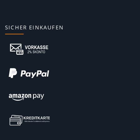
Aktivität einen gesunden Glow, weil Deine Gesichtshaut ideal
durchblutet wird.
Proteine aus Molke
SICHER EINKAUFEN
Insbesondere für den Aufbau Deiner Muskeln, die schließlich
den ganzen Tag lang für die Stabilität und Beweglichkeit
Deines Bewegungsapparates zuständig sind, macht die
Einnahme von Dymatize Whey Produkten Sinn. Allerdings ist
das regelmäßige Training die Basis für diesen Muskelaufbau.
Das englische Wort Whey bedeutet in die deutsche Sprache
übersetzt Molke.
Daher steckt im Elite 100% Whey Protein Pulver zum Beispiel
nur Molkenprotein als Proteinquelle. In jeder Portion, die Du
mithilfe des praktischen Messlöffels aus der Pulverdose
abmessen kannst, sind 25 Gramm reine Whey Proteine. Für
eine Tagesportion reichen zwei gefüllte Messlöffel, die Du in
frischem Wasser gründlich auflöst, aus.
Einfacher Einkauf von daheim -