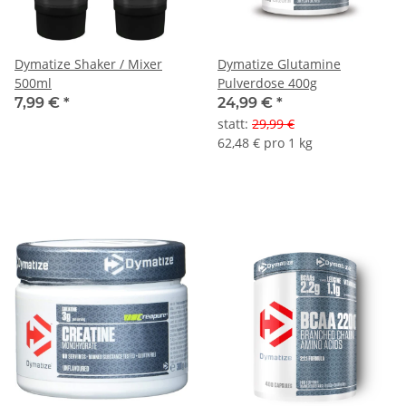
Dymatize Shaker / Mixer
Dymatize Glutamine
500ml
Pulverdose 400g
7,99 €
*
24,99 €
*
statt
:
29,99 €
62,48 € pro 1 kg