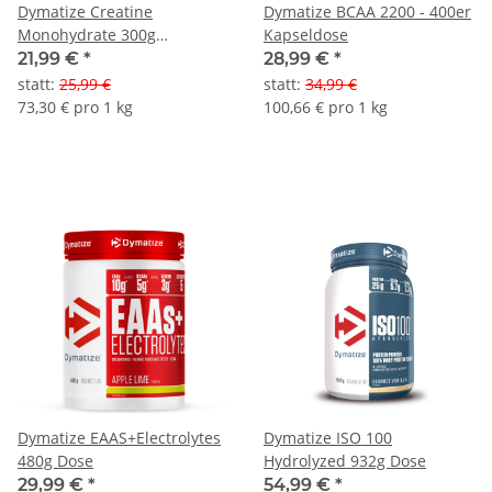
Dymatize Creatine
Dymatize BCAA 2200 - 400er
Monohydrate 300g
Kapseldose
Pulverdose
21,99 €
*
28,99 €
*
statt
:
25,99 €
statt
:
34,99 €
73,30 € pro 1 kg
100,66 € pro 1 kg
Dymatize EAAS+Electrolytes
Dymatize ISO 100
480g Dose
Hydrolyzed 932g Dose
29,99 €
*
54,99 €
*