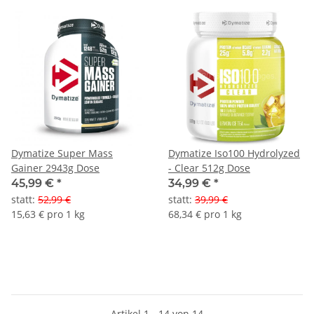
Dymatize Super Mass
Dymatize Iso100 Hydrolyzed
Gainer 2943g Dose
- Clear 512g Dose
45,99 €
*
34,99 €
*
statt
:
52,99 €
statt
:
39,99 €
15,63 € pro 1 kg
68,34 € pro 1 kg
Artikel 1 - 14 von 14