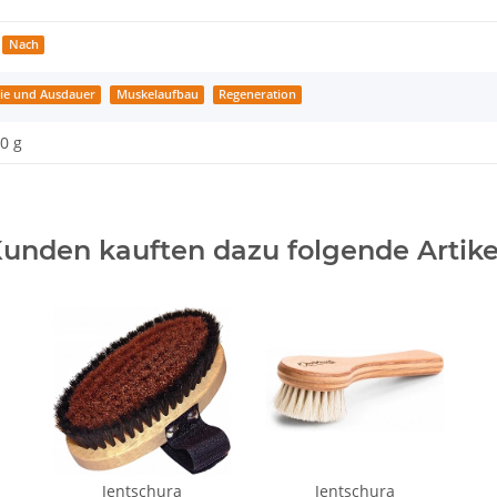
Nach
ie und Ausdauer
Muskelaufbau
Regeneration
0 g
unden kauften dazu folgende Artike
Jentschura
Jentschura