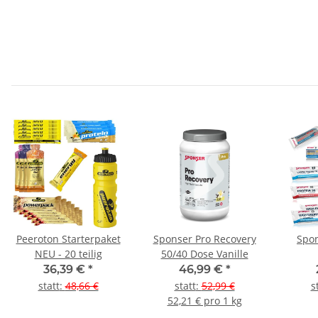
Peeroton Starterpaket
Sponser Pro Recovery
Spon
NEU - 20 teilig
50/40 Dose Vanille
36,39 €
*
46,99 €
*
statt
:
48,66 €
statt
:
52,99 €
s
52,21 € pro 1 kg