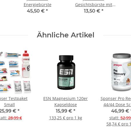
Energiebürste
Gesichtsbürste mit
Griff
45,50 €
*
13,50 €
*
Ähnliche Artikel
ser Testpaket
ESN Magnesium 120er
Sponser Pro Re
Small
Kapseldose
44/44 Dose S
25,99 €
*
15,99 €
*
46,99 €
tatt
:
28,99 €
133,25 € pro 1 kg
statt
:
52,99
58,74 € pro 