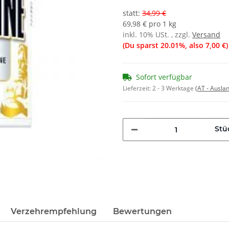
statt
:
34,99 €
69,98 € pro 1 kg
inkl. 10% USt. , zzgl.
Versand
(Du sparst
20.01%
, also
7,00 €
)
Sofort verfügbar
Lieferzeit:
2 - 3 Werktage
(AT - Ausla
Stü
Verzehrempfehlung
Bewertungen