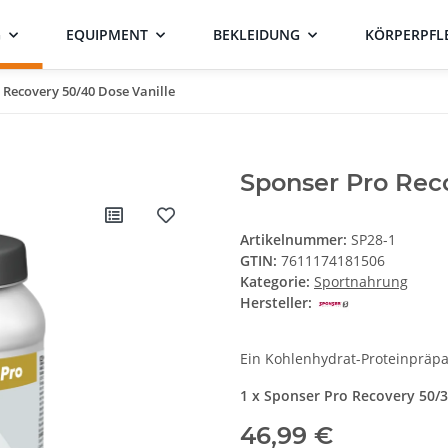
G
EQUIPMENT
BEKLEIDUNG
KÖRPERPFL
 Recovery 50/40 Dose Vanille
Sponser Pro Reco
Artikelnummer:
SP28-1
GTIN:
7611174181506
Kategorie:
Sportnahrung
Hersteller:
Ein Kohlenhydrat-Proteinpräpa
1 x Sponser Pro Recovery 50/3
46,99 €