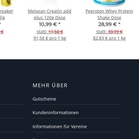
rpaket
Melasan Creatin add
Peeroton Whey Protein
lig
plus 120g Dose
Shake Dose
*
10,99 €
*
28,99 €
*
 €
statt
:
11,50 €
statt
:
33,99 €
91,58 € pro 1 kg
82,83 € pro 1 kg
MEHR ÜBER
Gutscheine
Kundeninformationen
Informationen für Vereine