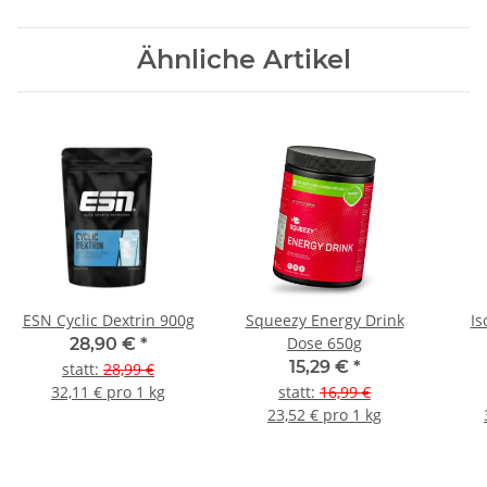
Ähnliche Artikel
ESN Cyclic Dextrin 900g
Squeezy Energy Drink
Is
Dose 650g
28,90 €
*
15,29 €
*
statt
:
28,99 €
32,11 € pro 1 kg
statt
:
16,99 €
23,52 € pro 1 kg