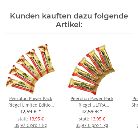
Kunden kauften dazu folgende
Artikel:
Peeroton Power Pack
Peeroton Power Pack
Po
Riegel Limited Edition
Riegel ULTRA
Sho
5er Pack Apfelstrudel
Fruchjoghurt mit
12,59 €
*
12,59 €
*
Koffein&Taurin 5er Pack
statt
:
13,95 €
statt
:
13,95 €
35,97 € pro 1 kg
35,97 € pro 1 kg