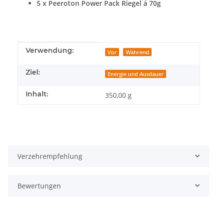
5 x Peeroton Power Pack Riegel á 70g
Produkteigenschaft
Wert
Verwendung:
Vor
Während
Ziel:
Energie und Ausdauer
Inhalt:
350,00 g
Verzehrempfehlung
Bewertungen