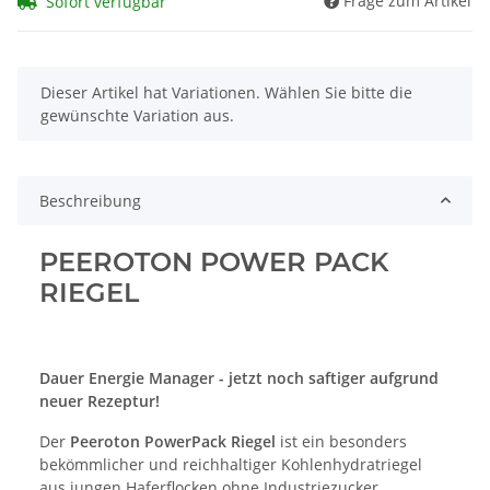
Frage zum Artikel
Sofort verfügbar
x
Dieser Artikel hat Variationen. Wählen Sie bitte die
gewünschte Variation aus.
Beschreibung
PEEROTON POWER PACK
RIEGEL
Dauer Energie Manager - jetzt noch saftiger aufgrund
neuer Rezeptur!
Der
Peeroton PowerPack Riegel
ist ein besonders
bekömmlicher und reichhaltiger Kohlenhydratriegel
aus jungen Haferflocken ohne Industriezucker