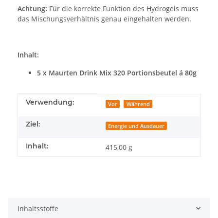
Achtung:
Für die korrekte Funktion des Hydrogels muss
das Mischungsverhältnis genau eingehalten werden.
Inhalt:
5 x Maurten Drink Mix 320 Portionsbeutel á 80g
Produkteigenschaft
Wert
Verwendung:
Vor
Während
Ziel:
Energie und Ausdauer
Inhalt:
415,00 g
Inhaltsstoffe