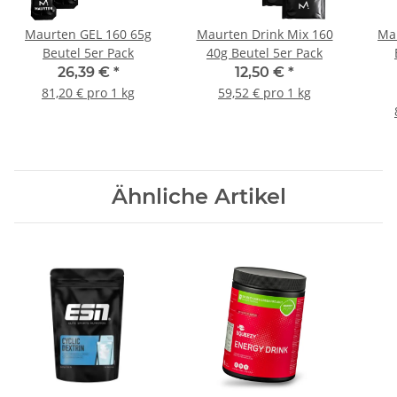
Maurten GEL 160 65g
Maurten Drink Mix 160
Ma
Beutel 5er Pack
40g Beutel 5er Pack
26,39 €
*
12,50 €
*
81,20 € pro 1 kg
59,52 € pro 1 kg
Ähnliche Artikel