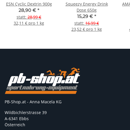
ESN Cyclic Dextrin 900g
Squeezy Energy Drink
AMACX Ener
Dose 650g
28,90 €
*
15,29 €
*
statt
:
28,99 €
32,11 € pro 1 kg
statt
:
16,99 €
23,52 € pro 1 kg
PB-Shop.at - Anna Macela KG
Wildbichlerstrasse 39
A-6341 Ebbs
Österreich