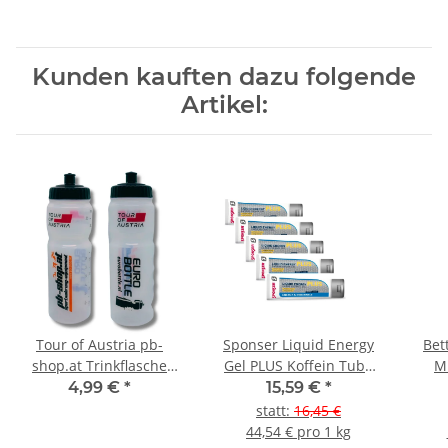
Kunden kauften dazu folgende
Artikel:
Tour of Austria pb-
Sponser Liquid Energy
Bet
shop.at Trinkflasche
Gel PLUS Koffein Tube
M
750ml
5er Pack
4,99 €
*
15,59 €
*
statt
:
16,45 €
44,54 € pro 1 kg