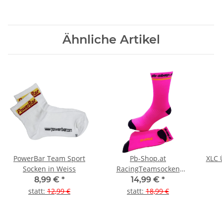
Ähnliche Artikel
PowerBar Team Sport
Pb-Shop.at
XLC 
Socken in Weiss
RacingTeamsocken
Carbon
8,99 €
*
14,99 €
*
statt
:
12,99 €
statt
:
18,99 €