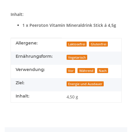
Inhalt:
1 x Peeroton Vitamin Mineraldrink Stick á 4,5g
Produkteigenschaft
Wert
Allergene:
Laktosefrei
Glutenfrei
Ernährungsform:
Vegetarisch
Verwendung:
Vor
Während
Nach
Ziel:
Energie und Ausdauer
Inhalt:
4,50 g