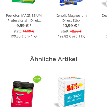
Peeroton MAGNESIUM
Xenofit Magnesium
Dex
Professional - Direkt
Direct Stixx
Sticks - Muskelfit
9,99 €
*
10,99 €
*
Manager 20 StückTropic
statt
:
11,99 €
statt
:
12,99 €
Maracuja
199,80 € pro 1 kg
199,82 € pro 1 kg
Ähnliche Artikel