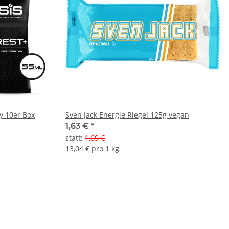
 Drink Mix - Berry 10er Box
Sven Jack Energie Riegel 125g vegan
1,63 €
*
statt
:
1,69 €
13,04 € pro 1 kg