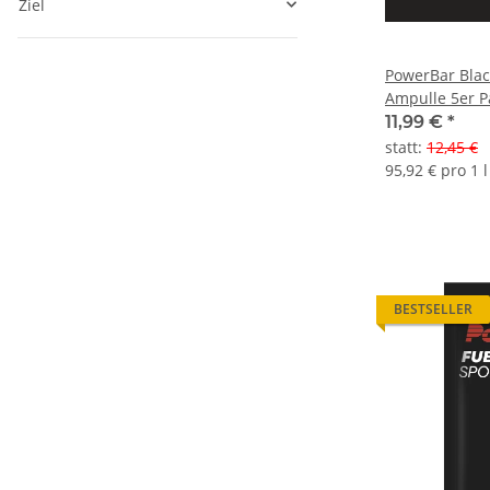
Ziel
PowerBar Blac
Ampulle 5e
11,99 €
*
statt
:
12,45 €
95,92 € pro 1 l
BESTSELLER