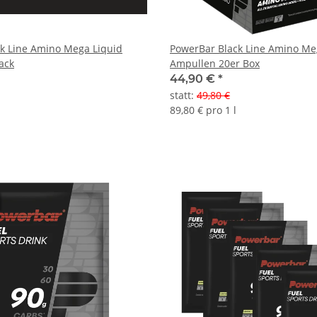
k Line Amino Mega Liquid
PowerBar Black Line Amino Me
r Pack
Ampullen 20er Box
44,90 €
*
statt
:
49,80 €
89,80 € pro 1 l