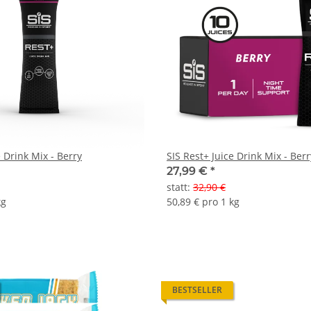
SIS Rest+ Juice Drink Mix - Berry
SIS Rest+ Juice
27,99 €
*
statt
:
32,90 €
kg
50,89 € pro 1 kg
BESTSELLER