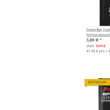
PowerBar Fuel
Portionsbeute
3,89 €
*
statt
:
3,99 €
41,38 € pro 1 
BESTSELLER