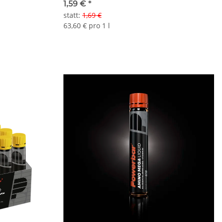
1,59 €
*
statt
:
1,69 €
63,60 € pro 1 l