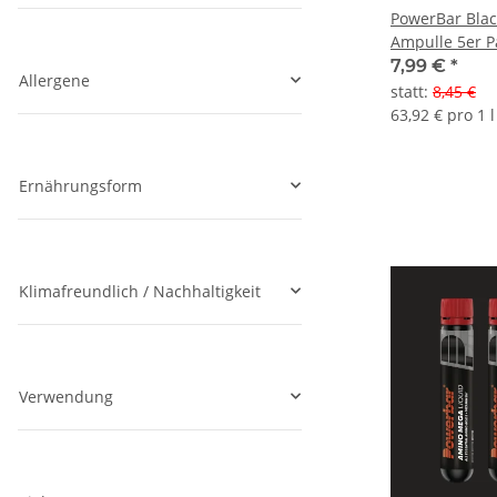
PowerBar Blac
Ampulle 5er P
7,99 €
*
Allergene
statt
:
8,45 €
63,92 € pro 1 l
Ernährungsform
Klimafreundlich / Nachhaltigkeit
Verwendung