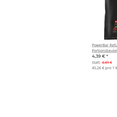
PowerBar Refu
Portionsbeute
4,39 €
*
statt
:
4,49 €
45,26 € pro 1 