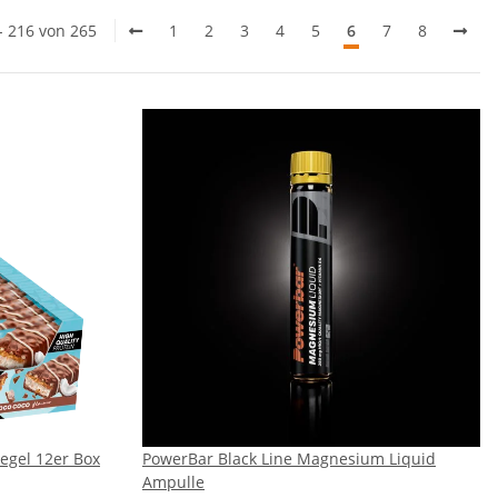
 - 216 von 265
1
2
3
4
5
6
7
8
egel 12er Box
PowerBar Black Line Magnesium Liquid
Ampulle