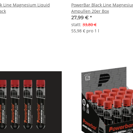
k Line Magnesium Liquid
PowerBar Black Line Magnesiu
ack
Ampullen 20er Box
27,99 €
*
statt
:
33,80 €
55,98 € pro 1 l