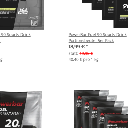
 90 Sports Drink
PowerBar Fuel 90 Sports Drink
l
Portionsbeutel 5er Pack
18,99 €
*
statt
:
19,95 €
kg
40,40 € pro 1 kg