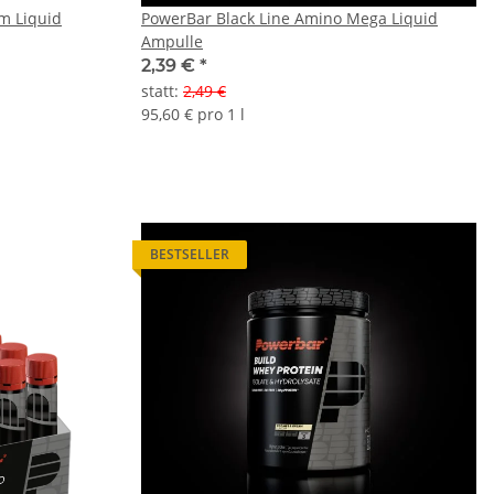
m Liquid
PowerBar Black Line Amino Mega Liquid
Ampulle
2,39 €
*
statt
:
2,49 €
95,60 € pro 1 l
BESTSELLER