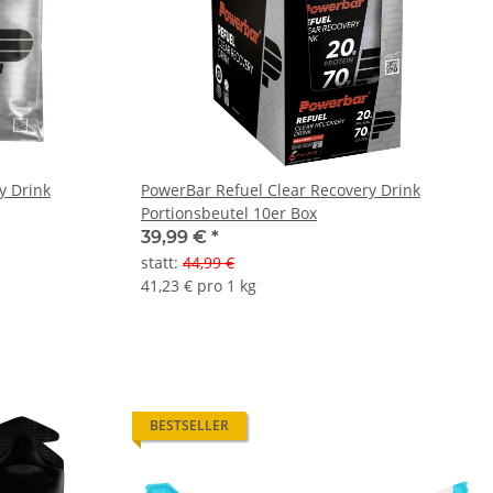
y Drink
PowerBar Refuel Clear Recovery Drink
Portionsbeutel 10er Box
39,99 €
*
statt
:
44,99 €
41,23 € pro 1 kg
BESTSELLER