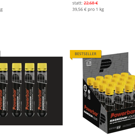
statt
:
22,68 €
kg
39,56 € pro 1 kg
BESTSELLER