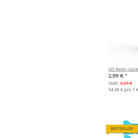
2,99 €
*
statt
:
3,29 €
54,36 € pro 1 
BESTSELLER