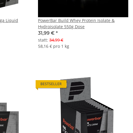
ga Liquid
PowerBar Build Whey Protein Isolate &
Hydroisolate 550g Dose
31,99 €
*
statt
:
34,99 €
58,16 € pro 1 kg
BESTSELLER