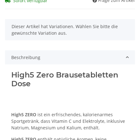
Frage zum Artikel
Sofort verfügbar
x
Dieser Artikel hat Variationen. Wählen Sie bitte die
gewünschte Variation aus.
Beschreibung
High5 Zero Brausetabletten
Dose
High5 ZERO
ist ein erfrischendes, kalorienarmes
Sportgetränk, dass Vitamin C und Elektrolyte, inklusive
Natrium, Magnesium und Kalium, enthält.
High5 ZERO
enthält natürliche Aromen, keine