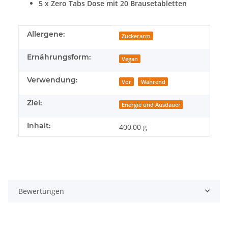
5 x Zero Tabs Dose mit 20 Brausetabletten
Produkteigenschaft
Wert
Allergene:
Zuckerarm
Ernährungsform:
Vegan
Verwendung:
Vor
Während
Ziel:
Energie und Ausdauer
Inhalt:
400,00 g
Bewertungen