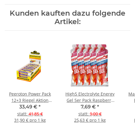
Kunden kauften dazu folgende
Artikel:
Peeroton Power Pack
High5 Electrolyte Energy
Ma
12+3 Riegel Aktion
Gel 5er Pack Raspberry
Cranberry / Blueberry
(Himbeere)
33,49 €
*
7,69 €
*
statt
:
41,85 €
statt
:
9,00 €
31,90 € pro 1 kg
25,63 € pro 1 kg