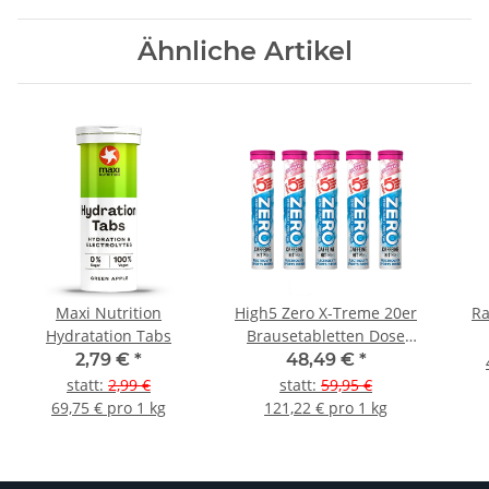
Ähnliche Artikel
Maxi Nutrition
High5 Zero X-Treme 20er
Ra
Hydratation Tabs
Brausetabletten Dose
5er Pack
2,79 €
*
48,49 €
*
statt
:
2,99 €
statt
:
59,95 €
69,75 € pro 1 kg
121,22 € pro 1 kg