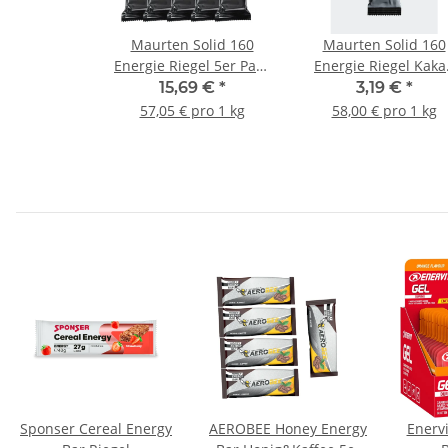
Maurten Solid 160
Maurten Solid 160
Energie Riegel 5er Pack
Energie Riegel Kakao
Gemischt
(Solid C160)
15,69 €
*
3,19 €
*
57,05 € pro 1 kg
58,00 € pro 1 kg
Sponser Cereal Energy
AEROBEE Honey Energy
Enervi