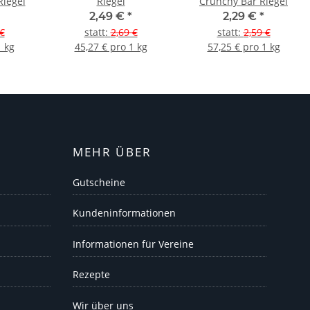
Riegel
Riegel
Crunchy Bar Riegel
2,49 €
*
2,29 €
*
€
statt
:
2,69 €
statt
:
2,59 €
1 kg
45,27 € pro 1 kg
57,25 € pro 1 kg
MEHR ÜBER
Gutscheine
Kundeninformationen
Informationen für Vereine
Rezepte
Wir über uns