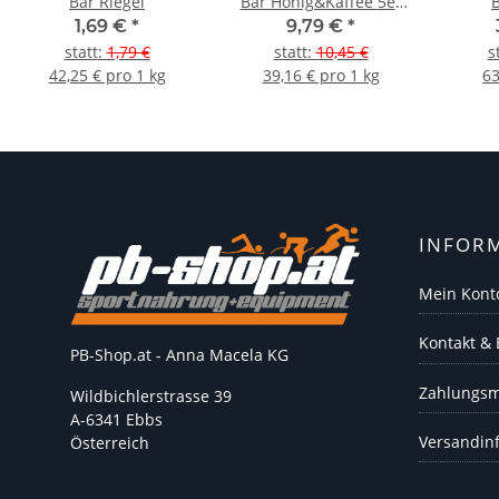
Bar Riegel
Bar Honig&Kaffee 5er
Pack
1,69 €
*
9,79 €
*
statt
:
1,79 €
statt
:
10,45 €
s
42,25 € pro 1 kg
39,16 € pro 1 kg
63
INFOR
Mein Kont
Kontakt &
PB-Shop.at - Anna Macela KG
Zahlungsm
Wildbichlerstrasse 39
A-6341 Ebbs
Versandin
Österreich