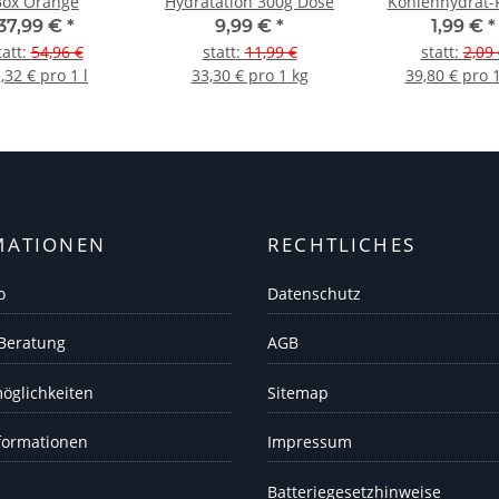
Box Orange
Hydratation 300g Dose
Kohlenhydrat-
37,99 €
*
9,99 €
*
1,99 €
*
tatt
:
54,96 €
statt
:
11,99 €
statt
:
2,09 
,32 € pro 1 l
33,30 € pro 1 kg
39,80 € pro 
MATIONEN
RECHTLICHES
o
Datenschutz
 Beratung
AGB
öglichkeiten
Sitemap
formationen
Impressum
Batteriegesetzhinweise