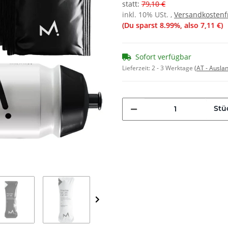
statt
:
79,10 €
inkl. 10% USt. ,
Versandkostenf
(Du sparst
8.99%
, also
7,11 €
)
Sofort verfügbar
Lieferzeit:
2 - 3 Werktage
(AT - Ausla
Stü