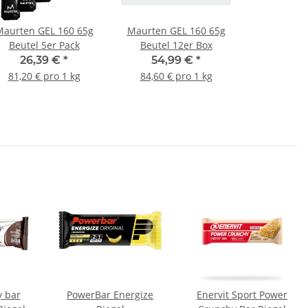
Maurten GEL 160 65g
Maurten GEL 160 65g
Beutel 5er Pack
Beutel 12er Box
26,39 €
*
54,99 €
*
81,20 € pro 1 kg
84,60 € pro 1 kg
y bar
PowerBar Energize
Enervit Sport Power