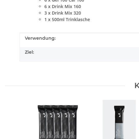
6 x Drink Mix 160
3 x Drink Mix 320
1 x 500ml Trinklasche
Produkteigenschaft
Wert
Verwendung:
Ziel:
K