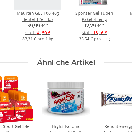
Maurten GEL 100 40g
Sponser Gel Tuben
Beutel 12er Box
Paket 4 teilig
39,99 €
*
12,79 €
*
statt
:
41,50 €
statt
:
13,16 €
83,31 € pro 1 kg
36,54 € pro 1 kg
Ähnliche Artikel
t Sport Gel 24er
High5 Isotonic
Xenofit energ