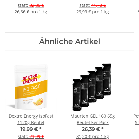
statt
:
32,85 €
statt
:
41,70 €
26,66 € pro 1 kg
29,99 € pro 1 kg
Ähnliche Artikel
Dextro Energy IsoFast
Maurten GEL 160 65g
Po
1120g Beutel
Beutel 5er Pack
S
19,99 €
*
26,39 €
*
statt
:
21,99 €
81,20 € pro 1 kg