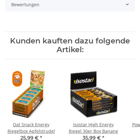
Bewertungen
Kunden kauften dazu folgende
Artikel:
Oat Snack Energy
Isostar High Energy
Pow
Riegelbox Apfelstrudel
Riegel 30er Box Banane
25,99 €
*
35,99 €
*