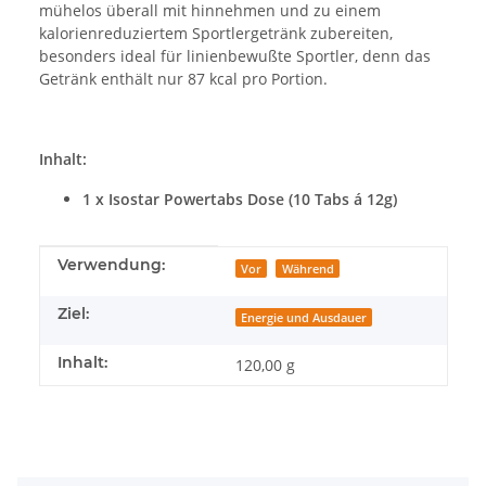
mühelos überall mit hinnehmen und zu einem
kalorienreduziertem Sportlergetränk zubereiten,
besonders ideal für linienbewußte Sportler, denn das
Getränk enthält nur 87 kcal pro Portion.
Inhalt:
1 x Isostar Powertabs Dose (10 Tabs á 12g)
Produkteigenschaft
Wert
Verwendung:
Vor
Während
Ziel:
Energie und Ausdauer
Inhalt:
120,00 g