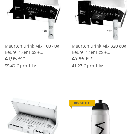
Maurten Drink Mix 160 40g
Maurten Drink Mix 320 80g
Beutel 18er Box +
Beutel 14er Box +
Geschmacksbox gratis
Geschmacksbox gratis
41,95 €
*
47,95 €
*
55,49 € pro 1 kg
41,27 € pro 1 kg
BESTSELLER