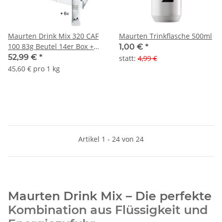
Maurten Drink Mix 320 CAF
Maurten Trinkflasche 500ml
100 83g Beutel 14er Box +
1,00 €
*
Geschmacksbox gratis
52,99 €
*
statt
:
4,99 €
45,60 € pro 1 kg
Artikel 1 - 24 von 24
Maurten Drink Mix – Die perfekte
Kombination aus Flüssigkeit und