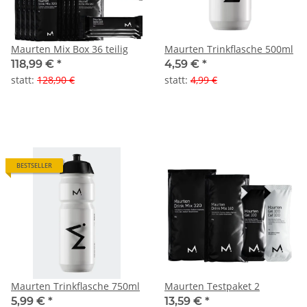
Maurten Mix Box 36 teilig
Maurten Trinkflasche 500ml
118,99 €
*
4,59 €
*
statt
:
128,90 €
statt
:
4,99 €
BESTSELLER
Maurten Trinkflasche 750ml
Maurten Testpaket 2
5,99 €
*
13,59 €
*