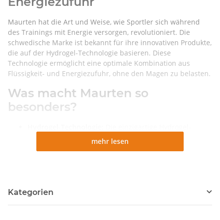
Energiezufuhr
Maurten hat die Art und Weise, wie Sportler sich während
des Trainings mit Energie versorgen, revolutioniert. Die
schwedische Marke ist bekannt für ihre innovativen Produkte,
die auf der Hydrogel-Technologie basieren. Diese
Technologie ermöglicht eine optimale Kombination aus
Flüssigkeit- und Energiezufuhr, ohne den Magen zu belasten.
Was macht Maurten so
besonders?
Hydrogel-Technologie:
Die einzigartige Hydrogel-
Technologie sorgt dafür, dass die Kohlenhydrate in den
mehr lesen
Maurten Produkten langsam und kontinuierlich an den
Körper abgegeben werden. Dadurch wird eine lang
anhaltende Energieversorgung gewährleistet und das
Risiko von Magenproblemen reduziert.
Reine Zutaten:
Maurten Produkte enthalten nur
Kategorien
wenige, sorgfältig ausgewählte Zutaten. Du findest hier
keine künstlichen Farbstoffe, Konservierungsstoffe oder
Aromen.