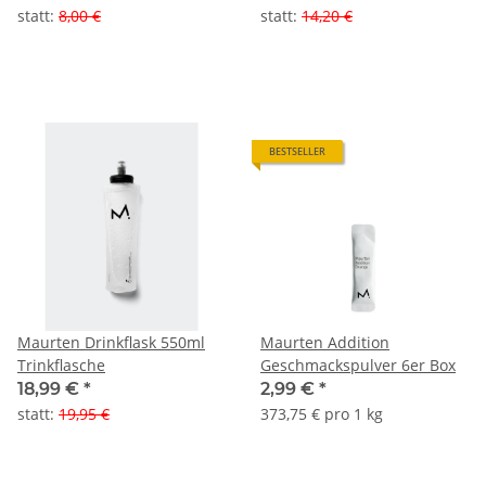
statt
:
8,00 €
statt
:
14,20 €
BESTSELLER
Maurten Drinkflask 550ml
Maurten Addition
Trinkflasche
Geschmackspulver 6er Box
18,99 €
*
2,99 €
*
statt
:
19,95 €
373,75 € pro 1 kg