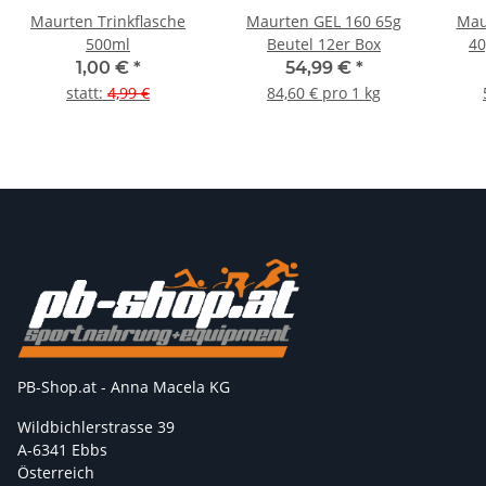
Maurten Trinkflasche
Maurten GEL 160 65g
Mau
500ml
Beutel 12er Box
40
1,00 €
*
54,99 €
*
statt
:
4,99 €
84,60 € pro 1 kg
PB-Shop.at - Anna Macela KG
Wildbichlerstrasse 39
A-6341 Ebbs
Österreich