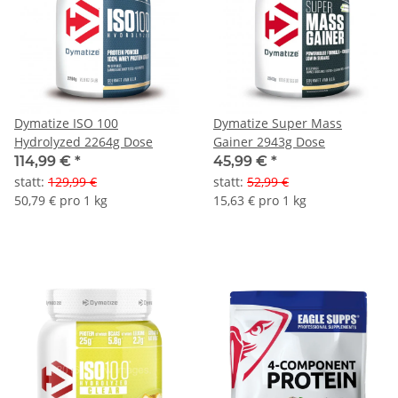
Dymatize ISO 100
Dymatize Super Mass
Hydrolyzed 2264g Dose
Gainer 2943g Dose
114,99 €
*
45,99 €
*
statt
:
129,99 €
statt
:
52,99 €
50,79 € pro 1 kg
15,63 € pro 1 kg