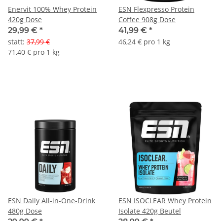
Enervit 100% Whey Protein
ESN Flexpresso Protein
420g Dose
Coffee 908g Dose
29,99 €
*
41,99 €
*
statt
:
37,99 €
46,24 € pro 1 kg
71,40 € pro 1 kg
ESN Daily All-in-One-Drink
ESN ISOCLEAR Whey Protein
480g Dose
Isolate 420g Beutel