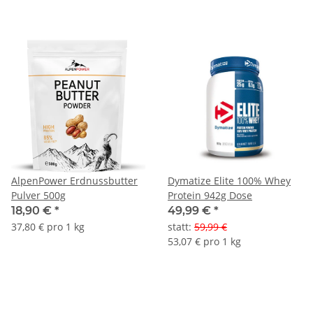
AlpenPower Erdnussbutter
Dymatize Elite 100% Whey
Pulver 500g
Protein 942g Dose
18,90 €
*
49,99 €
*
37,80 € pro 1 kg
statt
:
59,99 €
53,07 € pro 1 kg