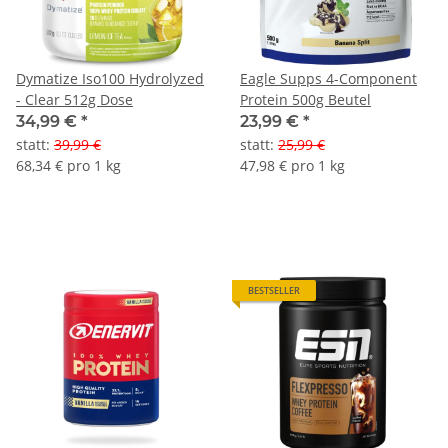
Dymatize Iso100 Hydrolyzed
Eagle Supps 4-Component
- Clear 512g Dose
Protein 500g Beutel
34,99 €
*
23,99 €
*
statt
:
39,99 €
statt
:
25,99 €
68,34 € pro 1 kg
47,98 € pro 1 kg
BESTSELLER