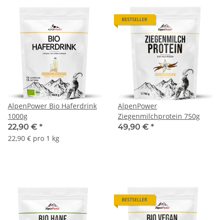
BESTSELLER
AlpenPower Bio Haferdrink
AlpenPower
1000g
Ziegenmilchprotein 750g
22,90 €
*
49,90 €
*
22,90 € pro 1 kg
BESTSELLER