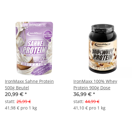
IronMaxx Sahne Protein
IronMaxx 100% Whey
500g Beutel
Protein 900g Dose
20,99 €
*
36,99 €
*
statt
:
25,99 €
statt
:
44,99 €
41,98 € pro 1 kg
41,10 € pro 1 kg