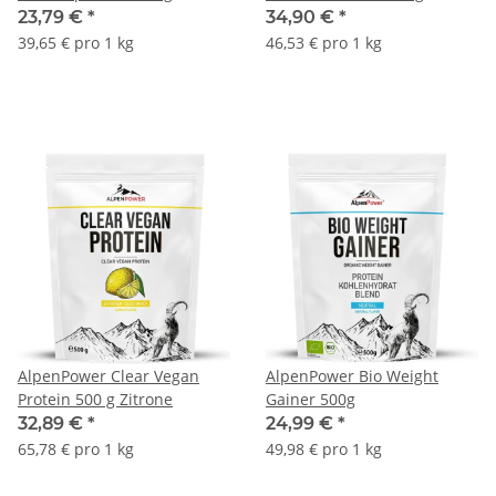
23,79 €
*
34,90 €
*
39,65 € pro 1 kg
46,53 € pro 1 kg
AlpenPower Clear Vegan
AlpenPower Bio Weight
Protein 500 g Zitrone
Gainer 500g
32,89 €
*
24,99 €
*
65,78 € pro 1 kg
49,98 € pro 1 kg