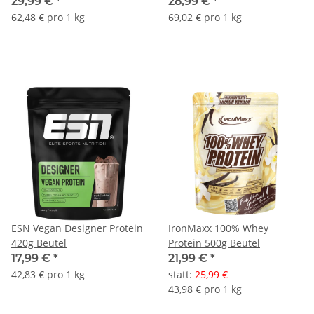
29,99 €
*
28,99 €
*
62,48 € pro 1 kg
69,02 € pro 1 kg
ESN Vegan Designer Protein
IronMaxx 100% Whey
420g Beutel
Protein 500g Beutel
17,99 €
*
21,99 €
*
42,83 € pro 1 kg
statt
:
25,99 €
43,98 € pro 1 kg