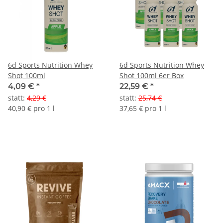
6d Sports Nutrition Whey
6d Sports Nutrition Whey
Shot 100ml
Shot 100ml 6er Box
4,09 €
*
22,59 €
*
statt
:
4,29 €
statt
:
25,74 €
40,90 € pro 1 l
37,65 € pro 1 l