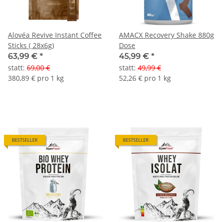
Alovéa Revive Instant Coffee
AMACX Recovery Shake 880g
Sticks ( 28x6g)
Dose
63,99 €
*
45,99 €
*
statt
:
69,00 €
statt
:
49,99 €
380,89 € pro 1 kg
52,26 € pro 1 kg
BESTSELLER
BESTSELLER