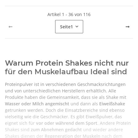
Artikel 1 - 36 von 116
Seite
1
Warum Protein Shakes nicht nur
für den Muskelaufbau Ideal sind
Proteinpulver ist in verschiedenen Geschmacksrichtungen
und von unterschiedlichen Herstellern erhältlich. Alle
Produkte haben die Gemeinsamkeit, dass sie als Shake mit
Wasser oder Milch angemischt
und dann als
Eiweißshake
getrunken werden. Doch die Einsatzbereiche sind ebenso
vielseitig wie die Geschmäcker. Es gibt Eiweißpulver, das
eignet sich für
vor oder während dem Sport
. Andere Protein
Shakes sind
zum Abnehmen gedacht
und wieder andere
Shakes dienen der
Regeneration der Muskeln
nach dem