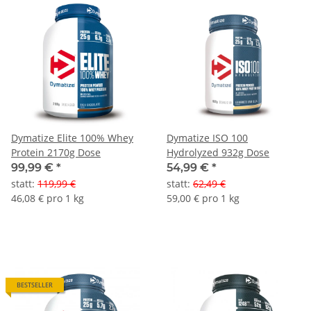
Dymatize Elite 100% Whey
Dymatize ISO 100
Protein 2170g Dose
Hydrolyzed 932g Dose
99,99 €
*
54,99 €
*
statt
:
119,99 €
statt
:
62,49 €
46,08 € pro 1 kg
59,00 € pro 1 kg
BESTSELLER