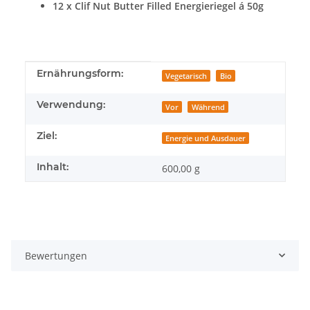
12 x Clif Nut Butter Filled Energieriegel á 50g
Produkteigenschaft
Wert
Ernährungsform:
Vegetarisch
Bio
Verwendung:
Vor
Während
Ziel:
Energie und Ausdauer
Inhalt:
600,00 g
Bewertungen