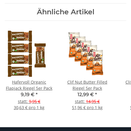
Ähnliche Artikel
Hafervoll Organic
Clif Nut Butter Filled
Cli
Flapjack Riegel 5er Pack
Riegel 5er Pack
9,19 €
*
12,99 €
*
statt
:
9,95 €
statt
:
14,95 €
30,63 € pro 1 kg
51,96 € pro 1 kg