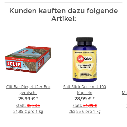
Kunden kauften dazu folgende
Artikel:
Clif Bar Riegel 12er Box
Salt Stick Dose mit 100
gemischt
Kapseln
Mo
25,99 €
*
28,99 €
*
statt
:
35,88 €
statt
:
31,99 €
31,85 € pro 1 kg
263,55 € pro 1 kg