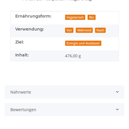
Produkteigenschaft
Wert
Ernährungsform:
Vegetarisch
Bio
Verwendung:
Vor
Während
Nach
Ziel:
Energie und Ausdauer
Inhalt:
476,00 g
Nährwerte
Bewertungen