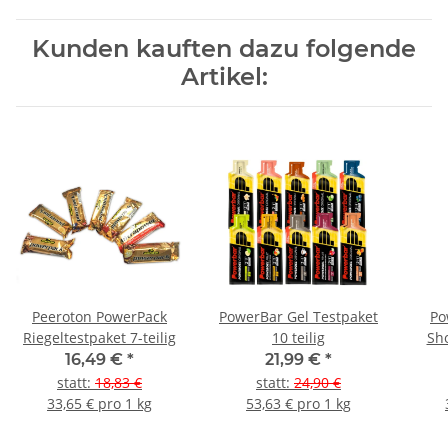
Kunden kauften dazu folgende
Artikel:
Peeroton PowerPack
PowerBar Gel Testpaket
Po
Riegeltestpaket 7-teilig
10 teilig
Sho
16,49 €
*
21,99 €
*
statt
:
18,83 €
statt
:
24,90 €
33,65 € pro 1 kg
53,63 € pro 1 kg