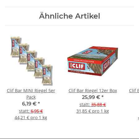
Ähnliche Artikel
Clif Bar MINI Riegel 5er
Clif Bar Riegel 12er Box
Clif
Pack
25,99 €
*
6,19 €
*
statt
:
35,88 €
statt
:
6,95 €
31,85 € pro 1 kg
44,21 € pro 1 kg