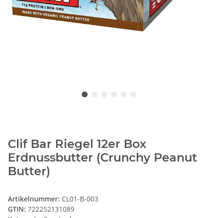
Clif Bar Riegel 12er Box
Erdnussbutter (Crunchy Peanut
Butter)
Artikelnummer:
CL01-B-003
GTIN:
722252131089