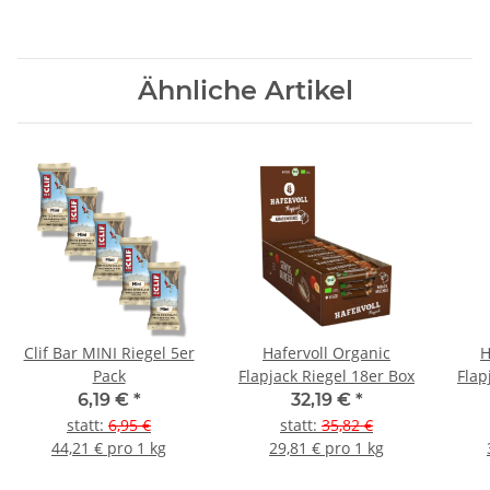
Ähnliche Artikel
Clif Bar MINI Riegel 5er
Hafervoll Organic
H
Pack
Flapjack Riegel 18er Box
Flap
6,19 €
*
32,19 €
*
statt
:
6,95 €
statt
:
35,82 €
44,21 € pro 1 kg
29,81 € pro 1 kg