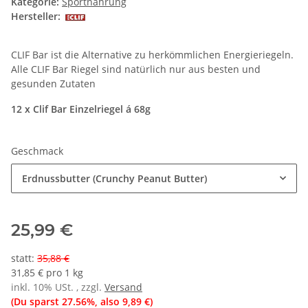
Kategorie:
Sportnahrung
Hersteller:
CLIF Bar ist die Alternative zu herkömmlichen Energieriegeln.
Alle CLIF Bar Riegel sind natürlich nur aus besten und
gesunden Zutaten
12 x Clif Bar Einzelriegel á 68g
Geschmack
Erdnussbutter (Crunchy Peanut Butter)
25,99 €
statt
:
35,88 €
31,85 € pro 1 kg
inkl. 10% USt. , zzgl.
Versand
(Du sparst
27.56%
, also
9,89 €
)