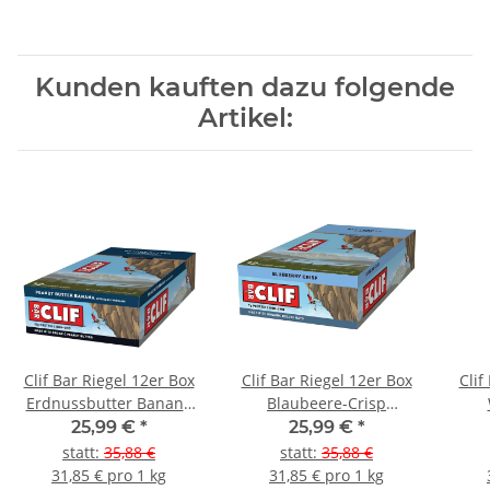
Kunden kauften dazu folgende
Artikel:
Clif Bar Riegel 12er Box
Clif Bar Riegel 12er Box
Clif
Erdnussbutter Banane
Blaubeere-Crisp
(Peanut Butter Banana)
(Blueberry Crisp)
M
25,99 €
*
25,99 €
*
Cho
statt
:
35,88 €
statt
:
35,88 €
31,85 € pro 1 kg
31,85 € pro 1 kg