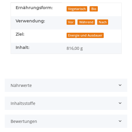
Produkteigenschaft
Wert
Ernährungsform:
Vegetarisch
Bio
Verwendung:
Vor
Während
Nach
Ziel:
Energie und Ausdauer
Inhalt:
816,00 g
Nährwerte
Inhaltsstoffe
Bewertungen