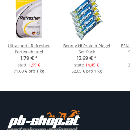
Ultrasports Refresher
Bounty Hi Protein Riegel
ESN 
Portionsbeutel
5er Pack
1,79 €
*
13,69 €
*
statt
:
1,99 €
statt
:
14,45 €
2
71,60 € pro 1 kg
52,65 € pro 1 kg