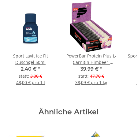
Sport Lavit Ice Fit
PowerBar Protein Plus L-
Spor
Duschgel 50ml
Carnitin Himbeer-
Joghurt Riegel 30er Box
2,40 €
*
39,99 €
*
statt
:
3,00 €
statt
:
47,70 €
48,00 € pro 1 l
38,09 € pro 1 kg
Ähnliche Artikel