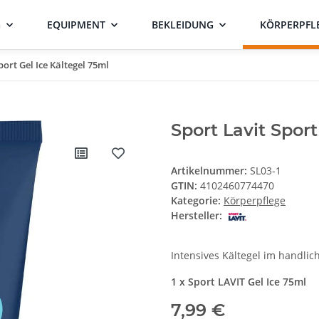
G
EQUIPMENT
BEKLEIDUNG
KÖRPERPFL
port Gel Ice Kältegel 75ml
Sport Lavit Spor
Artikelnummer:
SL03-1
GTIN:
4102460774470
Kategorie:
Körperpflege
Hersteller:
Intensives Kältegel im handli
1 x Sport LAVIT Gel Ice 75ml
7,99 €