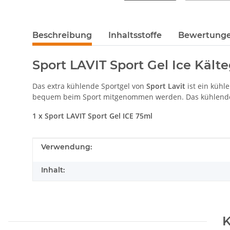
Beschreibung
Inhaltsstoffe
Bewertung
Sport LAVIT Sport Gel Ice Kälte
Das extra kühlende Sportgel von
Sport Lavit
ist ein kühl
bequem beim Sport mitgenommen werden. Das kühlende G
1 x Sport LAVIT Sport Gel ICE 75ml
Produkteigenschaft
Wert
Verwendung:
Inhalt:
K