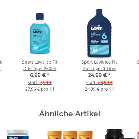
t
Sport Lavit Ice Fit
Sport Lavit Ice Fit
l
Duschgel 250ml
Duschgel 1 Liter
6,99 €
*
24,99 €
*
statt
:
7,99 €
statt
:
28,99 €
27,96 € pro 1 l
24,99 € pro 1 l
Ähnliche Artikel