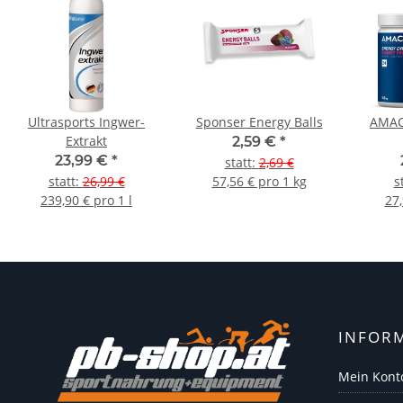
Ultrasports Ingwer-
Sponser Energy Balls
AMAC
Extrakt
2,59 €
*
23,99 €
*
statt
:
2,69 €
statt
:
26,99 €
57,56 € pro 1 kg
s
239,90 € pro 1 l
27,
INFOR
Mein Kont