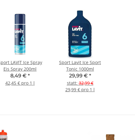
Sport LAVIT Ice Spray
Sport Lavit Ice Sport
Eis Spray 200ml
Tonic 1000ml
8,49 €
*
29,99 €
*
42,45 € pro 1 l
statt
:
32,99 €
29,99 € pro 1 l