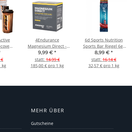
ctive
4Endurance
6d Sports Nutrition
ecovery
Magnesium Direct -
Sports Bar Riegel 6er
ncl.
30Sticks
Box Kirsche MHD 09-
*
9,99 €
*
8,99 €
*
haker
2026
 €
statt
:
14,99 €
statt
:
16,14 €
1 kg
185,00 € pro 1 kg
32,57 € pro 1 kg
MEHR ÜBER
Gutscheine