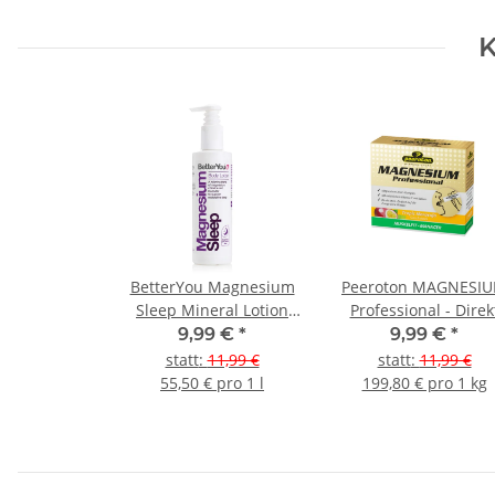
K
BetterYou Magnesium
Peeroton MAGNESI
Sleep Mineral Lotion
Professional - Direk
180ml
Sticks - Muskelfit
9,99 €
*
9,99 €
*
Manager 20
statt
:
11,99 €
statt
:
11,99 €
StückTropic Maracu
55,50 € pro 1 l
199,80 € pro 1 kg