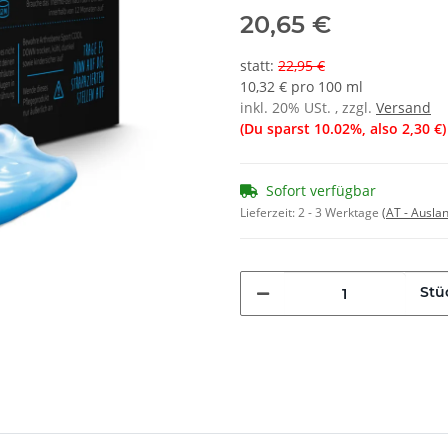
20,65 €
statt
:
22,95 €
10,32 € pro 100 ml
inkl. 20% USt. , zzgl.
Versand
(Du sparst
10.02%
, also
2,30 €
)
Sofort verfügbar
Lieferzeit:
2 - 3 Werktage
(AT - Ausla
Stü