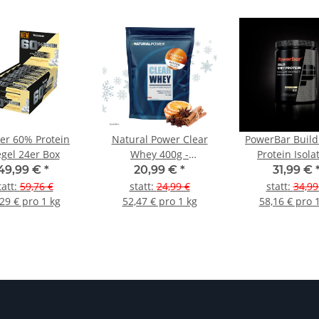
er 60% Protein
Natural Power Clear
PowerBar Buil
egel 24er Box
Whey 400g -
Protein Isola
Orangenpunch
Hydroisolate 55
49,99 €
*
20,99 €
*
31,99 €
tatt
:
59,76 €
statt
:
24,99 €
statt
:
34,99
29 € pro 1 kg
52,47 € pro 1 kg
58,16 € pro 