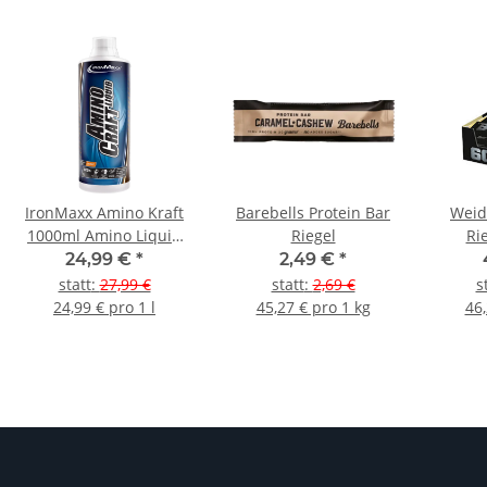
IronMaxx Amino Kraft
Barebells Protein Bar
Weid
1000ml Amino Liquid
Riegel
Ri
Flasche - Orange
24,99 €
*
2,49 €
*
statt
:
27,99 €
statt
:
2,69 €
s
24,99 € pro 1 l
45,27 € pro 1 kg
46,