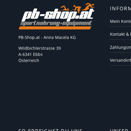
INFOR
Mein Kont
Kontakt &
PB-Shop.at - Anna Macela KG
Zahlungsm
Wildbichlerstrasse 39
A-6341 Ebbs
Versandin
Österreich
SO ERREICHST DU UNS
UNSER 