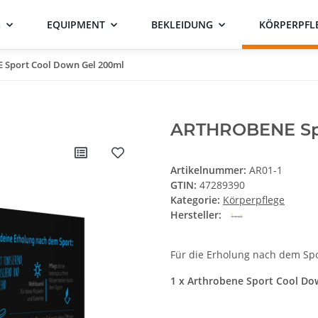
G
EQUIPMENT
BEKLEIDUNG
KÖRPERPFL
Sport Cool Down Gel 200ml
ARTHROBENE Spo
Artikelnummer:
AR01-1
GTIN:
47289390
Kategorie:
Körperpflege
Hersteller:
Für die Erholung nach dem Sp
1 x Arthrobene Sport Cool Do