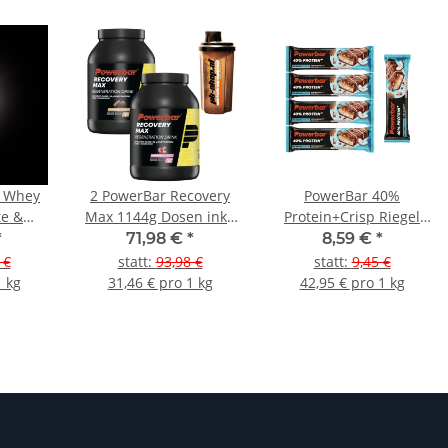
d Whey
2 PowerBar Recovery
PowerBar 40%
te &
Max 1144g Dosen inkl.
Protein+Crisp Riegel
0g Dose
Shaker
5er Pack
*
71,98 €
*
8,59 €
*
 €
statt
:
93,98 €
statt
:
9,45 €
1 kg
31,46 € pro 1 kg
42,95 € pro 1 kg