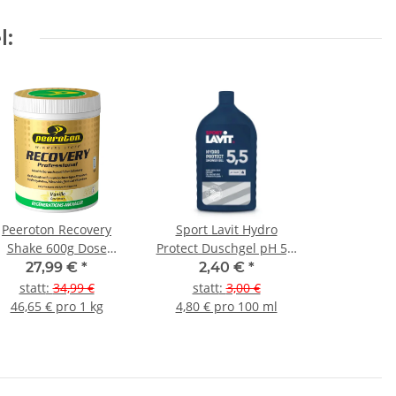
l:
Peeroton Recovery
Sport Lavit Hydro
Shake 600g Dose
Protect Duschgel pH 5,5
Vanille
50ml
27,99 €
*
2,40 €
*
statt
:
34,99 €
statt
:
3,00 €
46,65 € pro 1 kg
4,80 € pro 100 ml