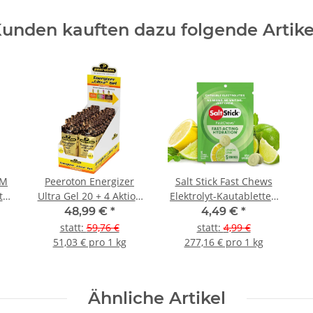
unden kauften dazu folgende Artike
UM
Peeroton Energizer
Salt Stick Fast Chews
t
Ultra Gel 20 + 4 Aktion
Elektrolyt-Kautabletten
Cola
Lemon
48,99 €
*
4,49 €
*
statt
:
59,76 €
statt
:
4,99 €
ja
51,03 € pro 1 kg
277,16 € pro 1 kg
Ähnliche Artikel