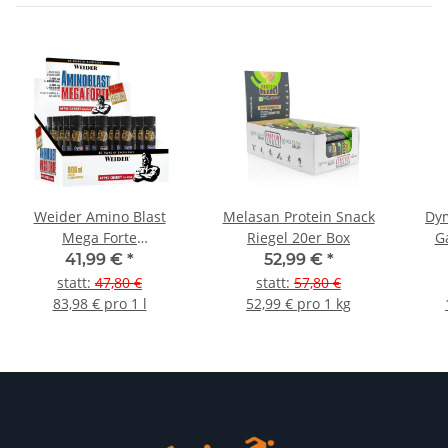
Weider Amino Blast
Melasan Protein Snack
Dym
Mega Forte
Riegel 20er Box
G
Trinkampulle 20er Pack
41,99 €
*
52,99 €
*
statt
:
47,80 €
statt
:
57,80 €
83,98 € pro 1 l
52,99 € pro 1 kg