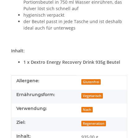
Portionsbeutel in 750 ml Wasser einrühren, das
Pulver löst sich schnell auf
hygienisch verpackt
der Beutel passt in jede Tasche und ist deshalb
ideal auch für unterwegs
Inhalt:
1 x Dextro Energy Recovery Drink 935g Beutel
Produkteigenschaft
Wert
Allergene:
Glutenfrei
Ernährungsform:
Vegetarisch
Verwendung:
Nach
Ziel:
Regeneration
Inhalt:
935,00 g