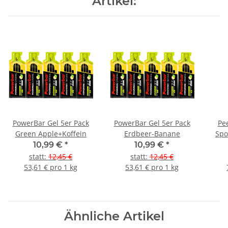
Artikel:
PowerBar Gel 5er Pack
PowerBar Gel 5er Pack
Pee
Green Apple+Koffein
Erdbeer-Banane
Spo
Schw
10,99 €
*
10,99 €
*
statt
:
12,45 €
statt
:
12,45 €
53,61 € pro 1 kg
53,61 € pro 1 kg
Ähnliche Artikel