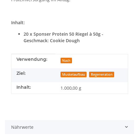
Inhalt:
20 x Sponser Protein 50 Riegel à 50g -
Geschmack: Cookie Dough
Produkteigenschaft
Wert
Verwendung:
Nach
Ziel:
Muskelaufbau
Regeneration
Inhalt:
1.000,00 g
Nährwerte