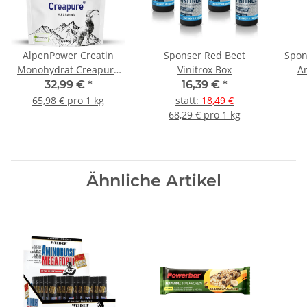
AlpenPower Creatin
Sponser Red Beet
Spon
Monohydrat Creapure
Vinitrox Box
A
500 g
32,99 €
*
16,39 €
*
65,98 € pro 1 kg
statt
:
18,49 €
68,29 € pro 1 kg
Ähnliche Artikel