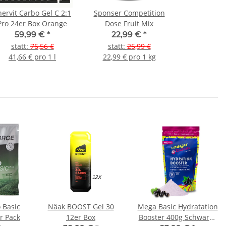
nervit Carbo Gel C 2:1
Sponser Competition
Pro 24er Box Orange
Dose Fruit Mix
59,99 €
*
22,99 €
*
statt
:
76,56 €
statt
:
25,99 €
41,66 € pro 1 l
22,99 € pro 1 kg
 Basic
Näak BOOST Gel 30
Mega Basic Hydratation
r Pack
12er Box
Booster 400g Schwarze