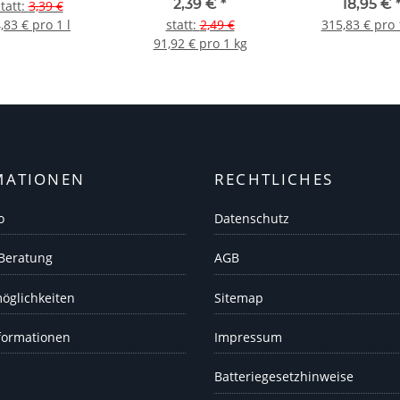
2,39 €
*
18,95 €
tatt
:
3,39 €
,83 € pro 1 l
statt
:
2,49 €
315,83 € pro 
91,92 € pro 1 kg
MATIONEN
RECHTLICHES
o
Datenschutz
 Beratung
AGB
öglichkeiten
Sitemap
formationen
Impressum
Batteriegesetzhinweise