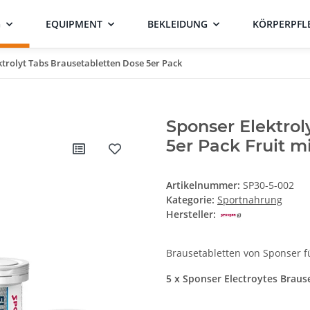
G
EQUIPMENT
BEKLEIDUNG
KÖRPERPFL
ktrolyt Tabs Brausetabletten Dose 5er Pack
Sponser Elektrol
5er Pack Fruit m
Artikelnummer:
SP30-5-002
Kategorie:
Sportnahrung
Hersteller:
Brausetabletten von Sponser fü
5 x Sponser Electroytes Braus