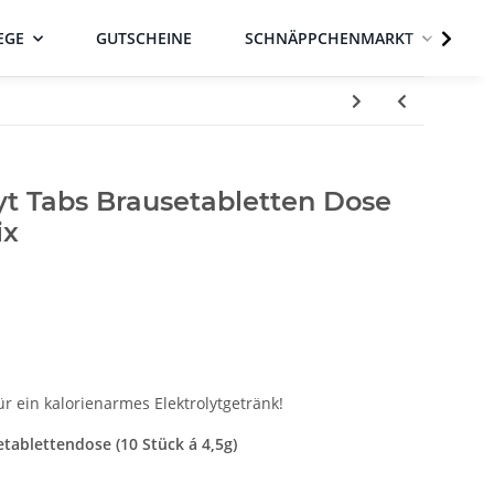
EGE
GUTSCHEINE
SCHNÄPPCHENMARKT
yt Tabs Brausetabletten Dose
ix
r ein kalorienarmes Elektrolytgetränk!
etablettendose (10 Stück á 4,5g)