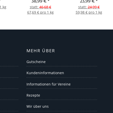
Johannisbeere
*
38,99 €
*
23,99 €
*
1 kg
statt
:
46,68 €
statt
:
24,99 €
67,69 € pro 1 kg
59,98 € pro 1 kg
MEHR ÜBER
Gutscheine
Kundeninformationen
Informationen für Vereine
Rezepte
Wir über uns