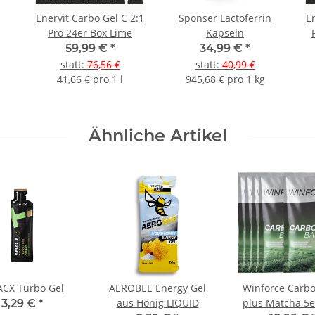
Enervit Carbo Gel C 2:1
Sponser Lactoferrin
E
Pro 24er Box Lime
Kapseln
59,99 €
*
34,99 €
*
statt
:
76,56 €
statt
:
40,99 €
41,66 € pro 1 l
945,68 € pro 1 kg
Ähnliche Artikel
CX Turbo Gel
AEROBEE Energy Gel
Winforce Carbo
aus Honig LIQUID
plus Matcha 5e
3,29 €
*