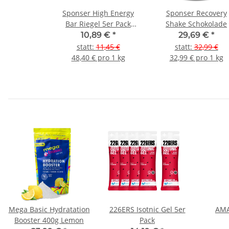
Sponser High Energy
Sponser Recovery
Bar Riegel 5er Pack
Shake Schokolade
Berry
10,89 €
*
29,69 €
*
statt
:
11,45 €
statt
:
32,99 €
48,40 € pro 1 kg
32,99 € pro 1 kg
Mega Basic Hydratation
226ERS Isotnic Gel 5er
AMA
Booster 400g Lemon
Pack