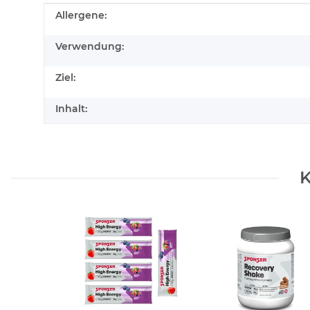
Produkteigenschaft
Wert
Allergene:
Verwendung:
Ziel:
Inhalt:
K