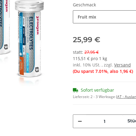
Geschmack
Fruit mix
25,99 €
statt
:
27,95 €
115,51 € pro 1 kg
inkl. 10% USt. , zzgl.
Versand
(Du sparst
7.01%
, also
1,96 €
)
Sofort verfügbar
Lieferzeit:
2 - 3 Werktage
(AT - Ausla
Stü