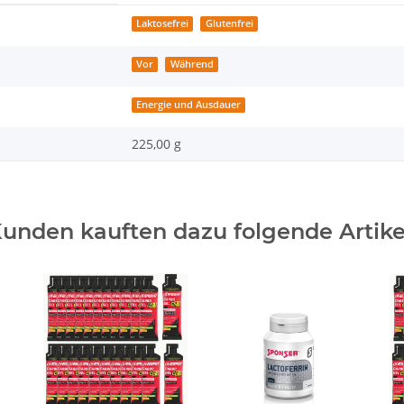
Laktosefrei
Glutenfrei
Vor
Während
Energie und Ausdauer
225,00 g
unden kauften dazu folgende Artike