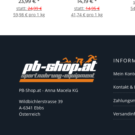
23,99 €
*
14,19 €
*
s
statt
:
24,99 €
statt
:
14,95 €
54
59,98 € pro 1 kg
41,74 € pro 1 kg
INFOR
Mein Kont
Kontakt &
PB-Shop.at - Anna Macela KG
Zahlungsm
Wildbichlerstrasse 39
A-6341 Ebbs
Versandin
Österreich