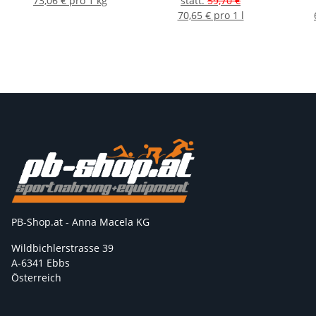
73,06 € pro 1 kg
statt
:
59,70 €
70,65 € pro 1 l
PB-Shop.at - Anna Macela KG
Wildbichlerstrasse 39
A-6341 Ebbs
Österreich