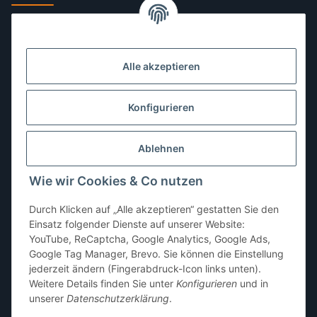
Montag:
10:00–13:00, 14:00–18:00 Uhr
Dienstag:
10:00–13:00, 14:00–16:00 Uhr
Alle akzeptieren
Mittwoch:
10:00–13:00 Uhr
Donnerstag:
10:00–13:00 Uhr
Konfigurieren
Freitag:
10:00–13:00, 14:00–18:00 Uhr
Ablehnen
Samstag:
10:00–12:00 Uhr
Wie wir Cookies & Co nutzen
Sonntag:
geschlossen
Durch Klicken auf „Alle akzeptieren“ gestatten Sie den
Einsatz folgender Dienste auf unserer Website:
YouTube, ReCaptcha, Google Analytics, Google Ads,
Google Tag Manager, Brevo. Sie können die Einstellung
jederzeit ändern (Fingerabdruck-Icon links unten).
Weitere Details finden Sie unter
Konfigurieren
und in
unserer
Datenschutzerklärung
.
* Alle Preise inkl. gesetzlicher USt., zzgl.
Versand