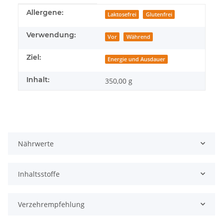
Produkteigenschaft
Wert
Allergene:
Laktosefrei
Glutenfrei
Verwendung:
Vor
Während
Ziel:
Energie und Ausdauer
Inhalt:
350,00 g
Nährwerte
Inhaltsstoffe
Verzehrempfehlung