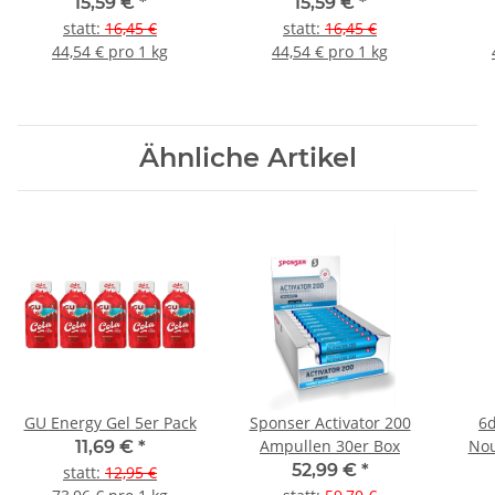
5er Pack
Lemon Tube 5er Pack
15,59 €
*
15,59 €
*
statt
:
16,45 €
statt
:
16,45 €
44,54 € pro 1 kg
44,54 € pro 1 kg
Ähnliche Artikel
GU Energy Gel 5er Pack
Sponser Activator 200
6d
Ampullen 30er Box
Nou
11,69 €
*
52,99 €
*
statt
:
12,95 €