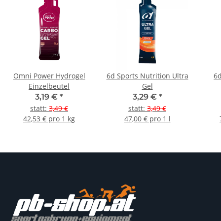
Omni Power Hydrogel
6d Sports Nutrition Ultra
6d
Einzelbeutel
Gel
3,19 €
*
3,29 €
*
statt
:
3,49 €
statt
:
3,49 €
42,53 € pro 1 kg
47,00 € pro 1 l