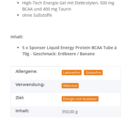
High-Tech Energie-Gel mit Elektrolyten, 500 mg
BCAA und 400 mg Taurin
ohne Süßstoffe
Inhalt:
5 x Sponser Liquid Energy Protein BCAA Tube á
70g - Geschmack: Erdbeere / Banane
Produkteigenschaft
Wert
Allergene:
Laktosefrei
Glutenfrei
Verwendung:
Während
Ziel:
Energie und Ausdauer
Inhalt:
350,00 g