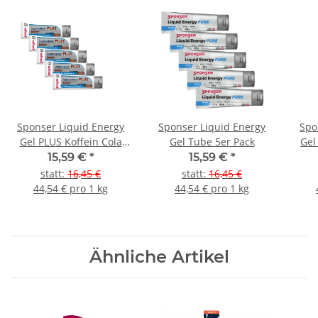
Sponser Liquid Energy
Sponser Liquid Energy
Spo
Gel PLUS Koffein Cola
Gel Tube 5er Pack
Gel
Lemon Tube 5er Pack
15,59 €
*
15,59 €
*
statt
:
16,45 €
statt
:
16,45 €
44,54 € pro 1 kg
44,54 € pro 1 kg
Ähnliche Artikel