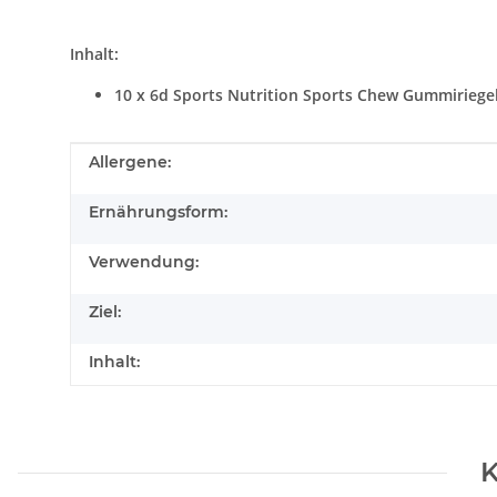
Inhalt:
10 x 6d Sports Nutrition Sports Chew Gummiriege
Produkteigenschaft
Wert
Allergene:
Ernährungsform:
Verwendung:
Ziel:
Inhalt:
K