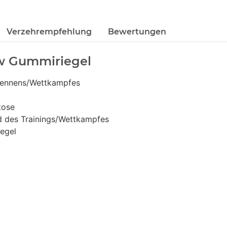
Verzehrempfehlung
Bewertungen
ew Gummiriegel
 Rennens/Wettkampfes
tose
d des Trainings/Wettkampfes
iegel