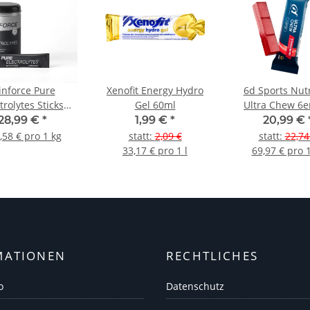
nforce Pure
Xenofit Energy Hydro
6d Sports Nutr
trolytes Sticks
Gel 60ml
Ultra Chew 6e
(20x6g)
28,99 €
*
1,99 €
*
20,99 €
,58 € pro 1 kg
statt
:
2,09 €
statt
:
22,74
33,17 € pro 1 l
69,97 € pro 
MATIONEN
RECHTLICHES
o
Datenschutz