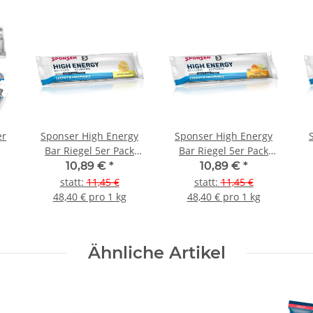
er
Sponser High Energy
Sponser High Energy
Bar Riegel 5er Pack
Bar Riegel 5er Pack
Banana
Apricot-Vanilla
10,89 €
*
10,89 €
*
statt
:
11,45 €
statt
:
11,45 €
48,40 € pro 1 kg
48,40 € pro 1 kg
Ähnliche Artikel