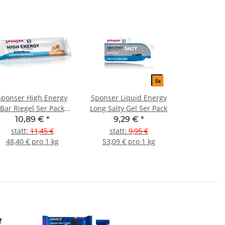
Sponser High Energy
Sponser Liquid Energy
Bar Riegel 5er Pack
Long Salty Gel 5er Pack
Salty Nuts (vegan)
10,89 €
*
9,29 €
*
statt
:
11,45 €
statt
:
9,95 €
48,40 € pro 1 kg
53,09 € pro 1 kg