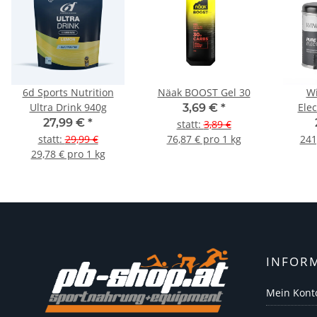
6d Sports Nutrition
Näak BOOST Gel 30
Wi
Ultra Drink 940g
Elec
3,69 €
*
27,99 €
*
statt
:
3,89 €
statt
:
29,99 €
76,87 € pro 1 kg
241
29,78 € pro 1 kg
INFOR
Mein Kont