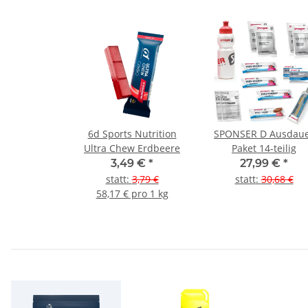
6d Sports Nutrition
SPONSER D Ausdau
Ultra Chew Erdbeere
Paket 14-teilig
3,49 €
*
27,99 €
*
statt
:
3,79 €
statt
:
30,68 €
58,17 € pro 1 kg