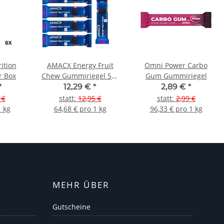
ition
AMACX Energy Fruit
Omni Power Carbo
r Box
Chew Gummiriegel 5er
Gum Gummiriegel
Pack
*
12,29 €
*
2,89 €
*
 €
statt
:
12,95 €
statt
:
2,99 €
1 kg
64,68 € pro 1 kg
96,33 € pro 1 kg
MEHR ÜBER
Gutscheine