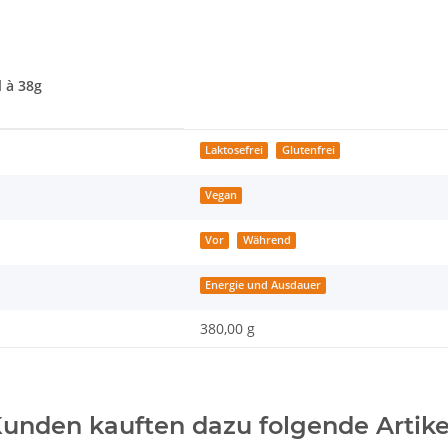
l à 38g
Laktosefrei
Glutenfrei
Vegan
Vor
Während
Energie und Ausdauer
380,00 g
unden kauften dazu folgende Artike