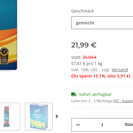
Geschmack
gemischt
21,99 €
statt
:
25,90 €
57,87 € pro 1 kg
inkl. 10% USt. , zzgl.
Versand
(Du sparst
15.1%
, also
3,91 €
)
Sofort verfügbar
Lieferzeit:
2 - 3 Werktage
(AT - Ausla
Stü