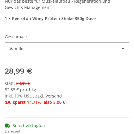
Nur das beste für Muskelaufbau - Regeneration und
Gewichts Management
1 x Peeroton Whey Protein Shake 350g Dose
Geschmack
Vanille
28,99 €
statt
:
33,99 €
82,83 € pro 1 kg
inkl. 10% USt. , zzgl.
Versand
(Du sparst
14.71%
, also
5,00 €
)
Sofort verfügbar
Lieferzeit: