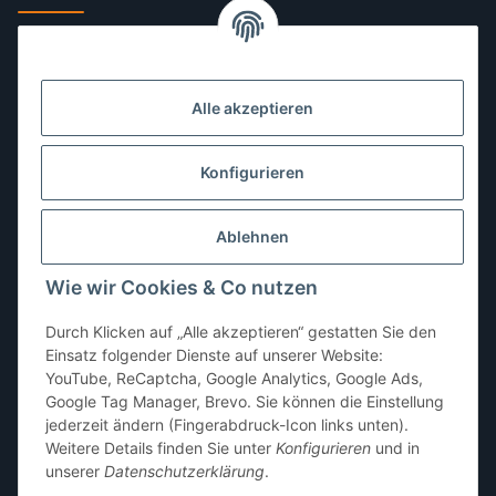
Montag:
10:00–13:00, 14:00–18:00 Uhr
Dienstag:
10:00–13:00, 14:00–16:00 Uhr
Alle akzeptieren
Mittwoch:
10:00–13:00 Uhr
Donnerstag:
10:00–13:00 Uhr
Konfigurieren
Freitag:
10:00–13:00, 14:00–18:00 Uhr
Ablehnen
Samstag:
10:00–12:00 Uhr
Wie wir Cookies & Co nutzen
Sonntag:
geschlossen
Durch Klicken auf „Alle akzeptieren“ gestatten Sie den
Einsatz folgender Dienste auf unserer Website:
YouTube, ReCaptcha, Google Analytics, Google Ads,
Google Tag Manager, Brevo. Sie können die Einstellung
jederzeit ändern (Fingerabdruck-Icon links unten).
Weitere Details finden Sie unter
Konfigurieren
und in
unserer
Datenschutzerklärung
.
* Alle Preise inkl. gesetzlicher USt., zzgl.
Versand