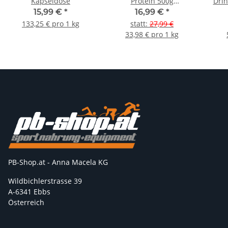
Kapseldose
Protein 500g
Drin
Standbeutel Vanille
15,99 €
*
16,99 €
*
MHD 10-2026
133,25 € pro 1 kg
statt
:
27,99 €
33,98 € pro 1 kg
PB-Shop.at - Anna Macela KG
Wildbichlerstrasse 39
A-6341 Ebbs
Österreich