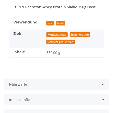
1 x Peeroton Whey Protein Shake 350g Dose
Produkteigenschaft
Wert
Verwendung:
Vor
Nach
Ziel:
Muskelaufbau
Regeneration
Gewicht reduzieren
Inhalt:
350,00 g
Nährwerte
Inhaltsstoffe