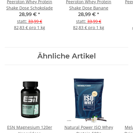
Peeroton Whey Protein
Peeroton Whey Protein
Pee
Shake Dose Schokolade
Shake Dose Banane
28,99 €
*
28,99 €
*
statt
:
33,99 €
statt
:
33,99 €
82,83 € pro 1 kg
82,83 € pro 1 kg
Ähnliche Artikel
ESN Magnesium 120er
Natural Power ISO Whey
Mel