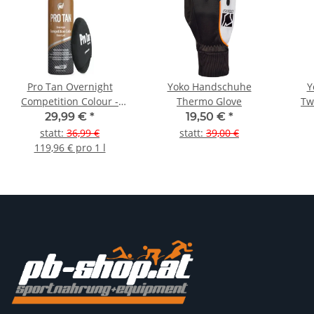
Pro Tan Overnight
Yoko Handschuhe
Y
Competition Colour -
Thermo Glove
Tw
250ml
29,99 €
*
19,50 €
*
statt
:
36,99 €
statt
:
39,00 €
119,96 € pro 1 l