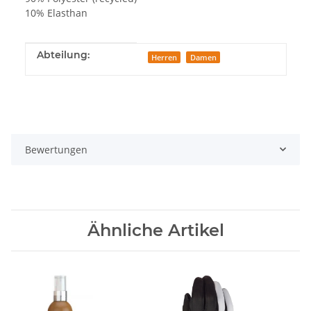
10% Elasthan
Produkteigenschaft
Wert
Abteilung:
Herren
Damen
Bewertungen
Ähnliche Artikel