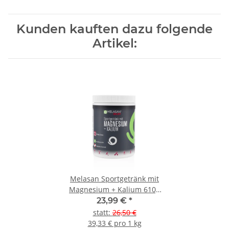
Kunden kauften dazu folgende
Artikel:
Melasan Sportgetränk mit
Magnesium + Kalium 610g
Dose Zitrone
23,99 €
*
statt
:
26,50 €
39,33 € pro 1 kg