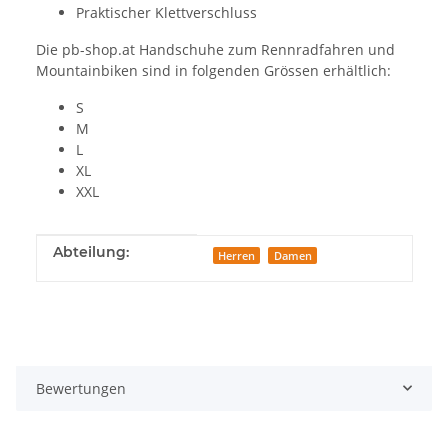
Praktischer Klettverschluss
Die pb-shop.at Handschuhe zum Rennradfahren und
Mountainbiken sind in folgenden Grössen erhältlich:
S
M
L
XL
XXL
Produkteigenschaft
Wert
Abteilung:
Herren
Damen
Bewertungen