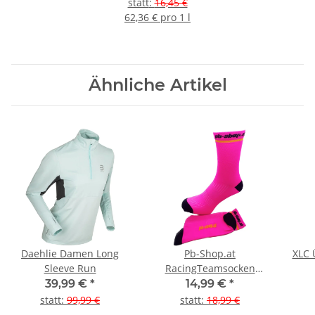
statt
:
16,45 €
62,36 € pro 1 l
Ähnliche Artikel
Daehlie Damen Long
Pb-Shop.at
XLC 
Sleeve Run
RacingTeamsocken
Carbon
39,99 €
*
14,99 €
*
statt
:
99,99 €
statt
:
18,99 €