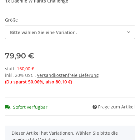
1x Daehlie W Pants Challenge
Größe
Bitte wählen Sie eine Variation.
79,90 €
statt
:
160,00 €
inkl. 20% USt. ,
Versandkostenfreie Lieferung
(Du sparst
50.06%
, also
80,10 €
)
Frage zum Artikel
Sofort verfügbar
x
Dieser Artikel hat Variationen. Wählen Sie bitte die
gewünschte Variation aus.