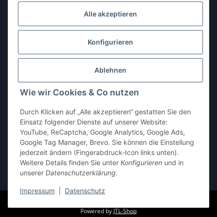
Dienstag:
10:00–13:00, 14:00–16:00 Uhr
Alle akzeptieren
Mittwoch:
10:00–13:00 Uhr
Donnerstag:
10:00–13:00 Uhr
Konfigurieren
Freitag:
10:00–13:00, 14:00–18:00 Uhr
Ablehnen
Samstag:
10:00–12:00 Uhr
Wie wir Cookies & Co nutzen
Sonntag:
geschlossen
Durch Klicken auf „Alle akzeptieren“ gestatten Sie den
Einsatz folgender Dienste auf unserer Website:
YouTube, ReCaptcha, Google Analytics, Google Ads,
Google Tag Manager, Brevo. Sie können die Einstellung
jederzeit ändern (Fingerabdruck-Icon links unten).
Weitere Details finden Sie unter
Konfigurieren
und in
unserer
Datenschutzerklärung
.
* Alle Preise inkl. gesetzlicher USt., zzgl.
Versand
Impressum
|
Datenschutz
© pb-shop.at
Powered by
JTL-Shop