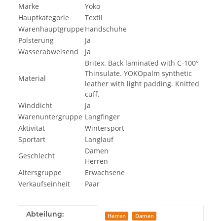
Marke
Yoko
Hauptkategorie
Textil
Warenhauptgruppe
Handschuhe
Polsterung
Ja
Wasserabweisend
Ja
Britex. Back laminated with C-100°
Thinsulate. YOKOpalm synthetic
Material
leather with light padding. Knitted
cuff.
Winddicht
Ja
Warenuntergruppe
Langfinger
Aktivität
Wintersport
Sportart
Langlauf
Damen
Geschlecht
Herren
Altersgruppe
Erwachsene
Verkaufseinheit
Paar
Produkteigenschaft
Wert
Abteilung:
Herren
Damen