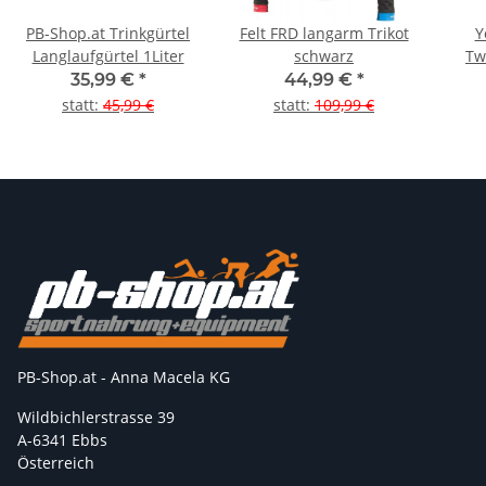
PB-Shop.at Trinkgürtel
Felt FRD langarm Trikot
Y
Langlaufgürtel 1Liter
schwarz
Tw
35,99 €
*
44,99 €
*
statt
:
45,99 €
statt
:
109,99 €
PB-Shop.at - Anna Macela KG
Wildbichlerstrasse 39
A-6341 Ebbs
Österreich