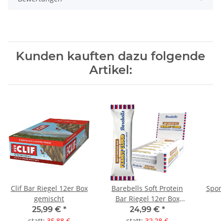
Kunden kauften dazu folgende
Artikel:
Clif Bar Riegel 12er Box
Barebells Soft Protein
Spor
gemischt
Bar Riegel 12er Box
Peanut Cloud
25,99 €
*
24,99 €
*
statt
:
35,88 €
statt
:
32,28 €