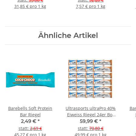
31,85 € pro 1 kg
7,57 € pro 1 kg
Ähnliche Artikel
Barebells Soft Protein
Ultrasports ultraPro 40%
Bar
Bar Riegel
Eiweiss Riegel 24er Box
Cookie & Cream
2,49 €
*
59,99 €
*
statt
:
2,69 €
statt
:
70,80 €
45,27 € pro 1 kg
49,99 € pro 1 kg