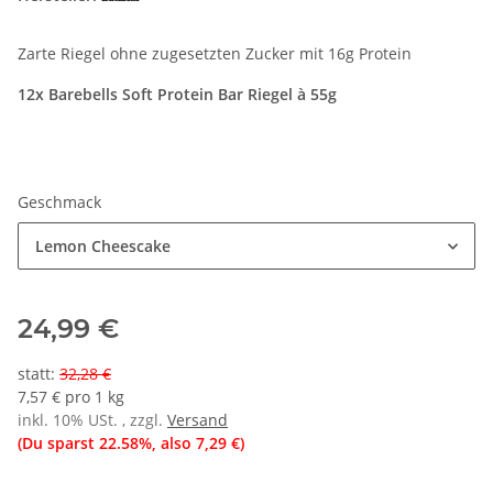
Zarte Riegel ohne zugesetzten Zucker mit 16g Protein
12x Barebells Soft Protein Bar Riegel
à 55g
Geschmack
Lemon Cheescake
24,99 €
statt
:
32,28 €
7,57 € pro 1 kg
inkl. 10% USt. , zzgl.
Versand
(Du sparst
22.58%
, also
7,29 €
)