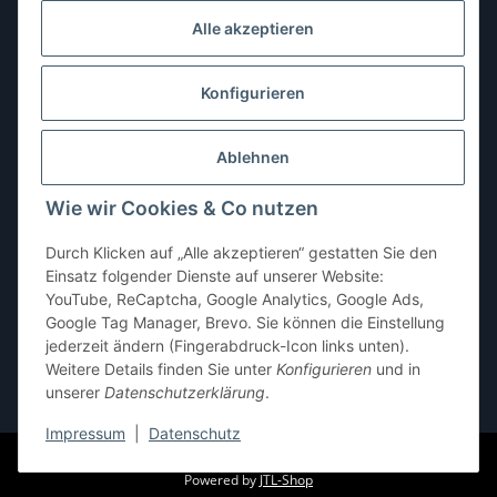
Dienstag:
10:00–13:00, 14:00–16:00 Uhr
Alle akzeptieren
Mittwoch:
10:00–13:00 Uhr
Donnerstag:
10:00–13:00 Uhr
Konfigurieren
Freitag:
10:00–13:00, 14:00–18:00 Uhr
Ablehnen
Samstag:
10:00–12:00 Uhr
Wie wir Cookies & Co nutzen
Sonntag:
geschlossen
Durch Klicken auf „Alle akzeptieren“ gestatten Sie den
Einsatz folgender Dienste auf unserer Website:
YouTube, ReCaptcha, Google Analytics, Google Ads,
Google Tag Manager, Brevo. Sie können die Einstellung
jederzeit ändern (Fingerabdruck-Icon links unten).
Weitere Details finden Sie unter
Konfigurieren
und in
unserer
Datenschutzerklärung
.
* Alle Preise inkl. gesetzlicher USt., zzgl.
Versand
Impressum
|
Datenschutz
© pb-shop.at
Powered by
JTL-Shop