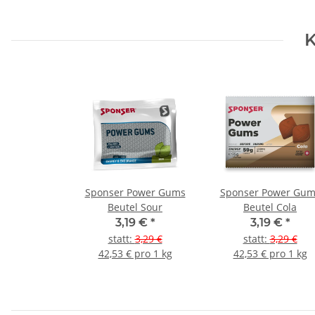
K
Sponser Power Gums
Sponser Power Gum
Beutel Sour
Beutel Cola
3,19 €
*
3,19 €
*
statt
:
3,29 €
statt
:
3,29 €
42,53 € pro 1 kg
42,53 € pro 1 kg