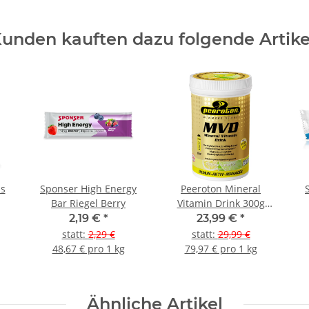
unden kauften dazu folgende Artike
s
Sponser High Energy
Peeroton Mineral
Bar Riegel Berry
Vitamin Drink 300g
Dose Zitrone-Limette
2,19 €
*
23,99 €
*
statt
:
2,29 €
statt
:
29,99 €
48,67 € pro 1 kg
79,97 € pro 1 kg
Ähnliche Artikel