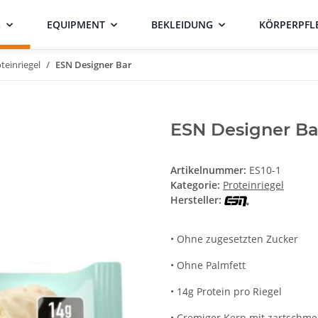
G
EQUIPMENT
BEKLEIDUNG
KÖRPERPFL
teinriegel
ESN Designer Bar
ESN Designer Ba
Artikelnummer:
ES10-1
Kategorie:
Proteinriegel
Hersteller:
• Ohne zugesetzten Zucker
• Ohne Palmfett
• 14g Protein pro Riegel
• Cremiger Kern mit zartschme