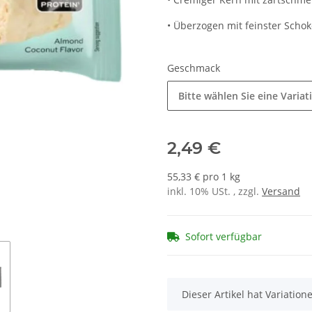
• Überzogen mit feinster Scho
Geschmack
Bitte wählen Sie eine Variat
2,49 €
55,33 € pro 1 kg
inkl. 10% USt. , zzgl.
Versand
Sofort verfügbar
x
Dieser Artikel hat Variatio