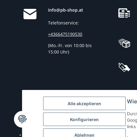
info@pb-shop.at
Telefonservice:
+4366475190530
(
Mo.-Fr. von 10:00 bis
15:00 Uhr)
Wie
Alle akzeptieren
Durc
Konfigurieren
Goog
links
Ablehnen
* Alle Preise inkl. gesetzlicher USt., zzgl.
Versand