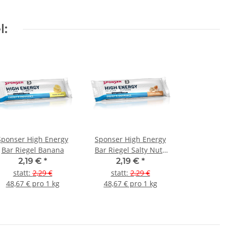
l:
Sponser High Energy
Sponser High Energy
Bar Riegel Banana
Bar Riegel Salty Nuts
(vegan)
2,19 €
*
2,19 €
*
statt
:
2,29 €
statt
:
2,29 €
48,67 € pro 1 kg
48,67 € pro 1 kg