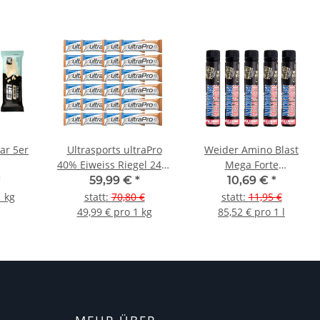
ar 5er
Ultrasports ultraPro
Weider Amino Blast
40% Eiweiss Riegel 24er
Mega Forte
Box Cookie & Cream
Trinkampulle 5er Pack
*
59,99 €
*
10,69 €
*
1 kg
statt
:
70,80 €
statt
:
11,95 €
49,99 € pro 1 kg
85,52 € pro 1 l