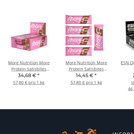
More Nutrition More
More Nutrition More
ESN De
Protein Satisbites
Protein Satisbites
Riegel 12er Box
Riegel 5er Pack
34,68 €
*
14,45 €
*
57,80 € pro 1 kg
57,80 € pro 1 kg
s
46,