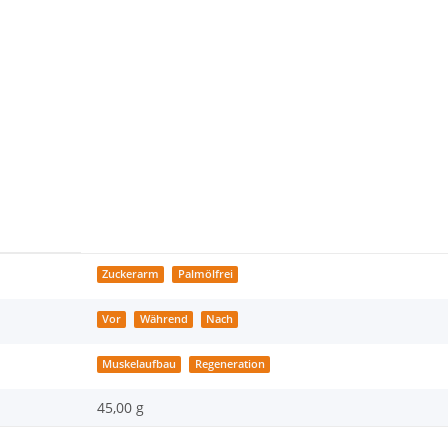
Zuckerarm
Palmölfrei
Vor
Während
Nach
Muskelaufbau
Regeneration
45,00 g