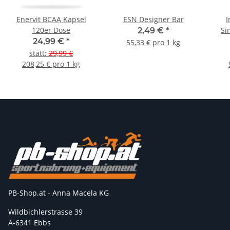
Enervit BCAA Kapsel
ESN Designer Bar
I
120er Dose
Si
2,49 €
*
24,99 €
*
55,33 € pro 1 kg
statt
:
29,99 €
208,25 € pro 1 kg
PB-Shop.at - Anna Macela KG
Wildbichlerstrasse 39
A-6341 Ebbs