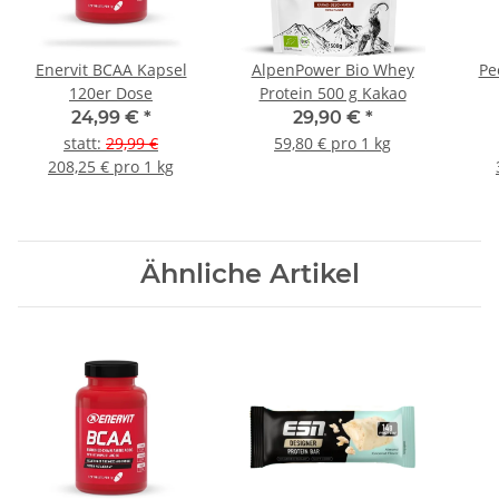
Enervit BCAA Kapsel
AlpenPower Bio Whey
Pe
120er Dose
Protein 500 g Kakao
24,99 €
*
29,90 €
*
statt
:
29,99 €
59,80 € pro 1 kg
208,25 € pro 1 kg
Ähnliche Artikel