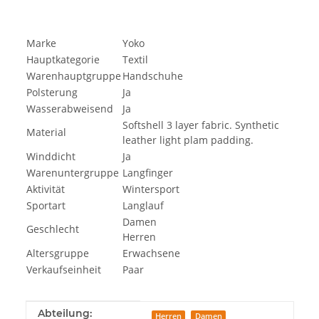
Marke
Yoko
Hauptkategorie
Textil
Warenhauptgruppe
Handschuhe
Polsterung
Ja
Wasserabweisend
Ja
Softshell 3 layer fabric. Synthetic
Material
leather light plam padding.
Winddicht
Ja
Warenuntergruppe
Langfinger
Aktivität
Wintersport
Sportart
Langlauf
Damen
Geschlecht
Herren
Altersgruppe
Erwachsene
Verkaufseinheit
Paar
Produkteigenschaft
Wert
Abteilung:
Herren
Damen