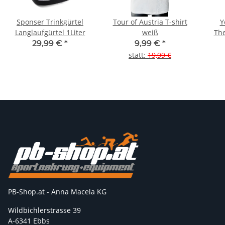
Sponser Trinkgürtel
Tour of Austria T-shirt
Y
Langlaufgürtel 1Liter
weiß
The
29,99 €
*
9,99 €
*
statt
:
19,99 €
PB-Shop.at - Anna Macela KG
Wildbichlerstrasse 39
A-6341 Ebbs